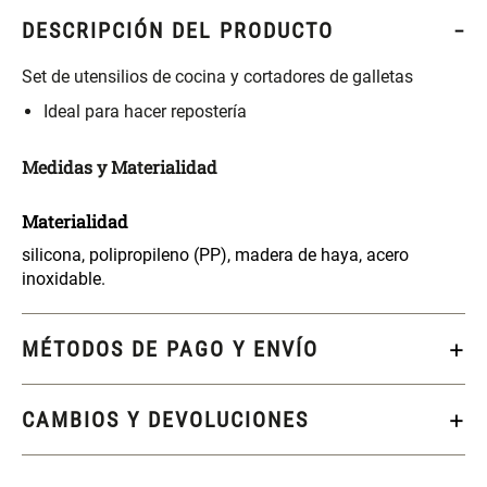
S/ 261.00
S/ 104.00
S/ 349.00
DESCRIPCIÓN DEL PRODUCTO
Set Sábanas Algodón satín 240
Almohada Memory + Gel
Set de utensilios de cocina y cortadores de galletas
Hilos
Ideal para hacer repostería
S/ 169.00
S/ 124.00
Medidas y Materialidad
Canasto Ropa Bambú Redondo
Mueble Repisa Bambú 4
Materialidad
con Forro
Bandejas con Puerta 23 x 23 x
119 cm
silicona, polipropileno (PP), madera de haya, acero
S/ 69.90
S/ 135.20
S/ 169.00
inoxidable.
Comoda Bambú con Puertas 80
Almohada Sensación Plumas
MÉTODOS DE PAGO Y ENVÍO
x 33 x 80 cm
S/ 254.90
S/ 74.90
S/ 319.00
CAMBIOS Y DEVOLUCIONES
Plumón Pluma
Set 2 Almohadas Hollow