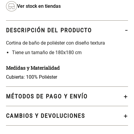
S/ 261.00
S/ 104.00
S/ 349.00
Ver stock en tiendas
Set Sábanas Algodón satín 240
Almohada Memory + Gel
Hilos
DESCRIPCIÓN DEL PRODUCTO
S/ 169.00
S/ 124.00
Cortina de baño de poliéster con diseño textura
Tiene un tamaño de 180x180 cm
Canasto Ropa Bambú Redondo
Mueble Repisa Bambú 4
con Forro
Bandejas con Puerta 23 x 23 x
119 cm
Medidas y Materialidad
S/ 69.90
S/ 135.20
S/ 169.00
Cubierta: 100% Poliéster
Comoda Bambú con Puertas 80
Almohada Sensación Plumas
MÉTODOS DE PAGO Y ENVÍO
x 33 x 80 cm
S/ 254.90
S/ 74.90
S/ 319.00
CAMBIOS Y DEVOLUCIONES
Plumón Pluma
Set 2 Almohadas Hollow