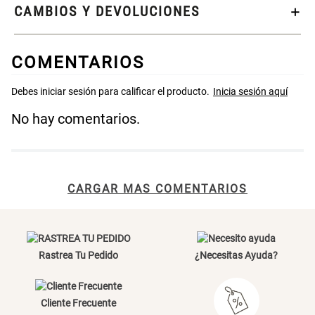
CAMBIOS Y DEVOLUCIONES
Cama Nido Grande para Perros
Papelero de Plástico Color 8 Lt
15,7x22,2x33,3 cm
COMENTARIOS
S/ 169.00
S/ 31.90
S/ 39.90
Canasto Bambú
No hay comentarios.
S/ 35.90
CARGAR MAS COMENTARIOS
Rastrea Tu Pedido
¿Necesitas Ayuda?
Cliente Frecuente