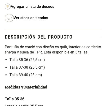
S/ 261.00
S/ 104.00
S/ 349.00
Set Sábanas Algodón satín 240
Almohada Memory + Gel
Ver stock en tiendas
Hilos
S/ 169.00
S/ 124.00
DESCRIPCIÓN DEL PRODUCTO
Canasto Ropa Bambú Redondo
Mueble Repisa Bambú 4
Pantufla de cotelé con diseño en quilt, interior de corderito
con Forro
Bandejas con Puerta 23 x 23 x
sherpa y suela de TPR. Está disponible en 3 tallas.
119 cm
Talla 35-36 (25,5 cm)
S/ 69.90
S/ 135.20
S/ 169.00
Talla 37-38 (26,5 cm)
Comoda Bambú con Puertas 80
Almohada Sensación Plumas
Talla 39-40 (28 cm)
x 33 x 80 cm
Medidas y Materialidad
S/ 254.90
S/ 74.90
S/ 319.00
Talla 35-36
Plumón Pluma
Silla Metálica Plegable