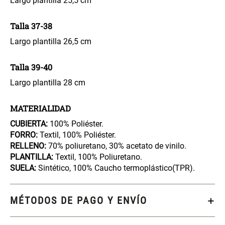
Largo plantilla 25,5 cm
46x48x76 cm
Talla 37-38
S/ 269.00
S/ 83.20
S/ 104.00
Largo plantilla 26,5 cm
Set 2 Almohadas Hollow
Almohada Microfibra
Talla 39-40
Largo plantilla 28 cm
S/ 55.90
S/ 63.90
S/ 69.90
MATERIALIDAD
Organizador Cubiertos Bambú
Canasto de Ropa Tela y Bambú
CUBIERTA:
100% Poliéster.
Extensible
Redondo Ø38 x 52 cm
FORRO:
Textil, 100% Poliéster.
RELLENO:
70% poliuretano, 30% acetato de vinilo.
S/ 44.70
S/ 39.90
S/ 63.90
S/ 99.90
PLANTILLA:
Textil, 100% Poliuretano.
SUELA:
Sintético, 100% Caucho termoplástico(TPR).
Topper de Microfibra 1500 GSM
Escalera Plegable Metal 3
Peldaños 71x41x106 cm
MÉTODOS DE PAGO Y ENVÍO
S/ 219.00
S/ 144.00