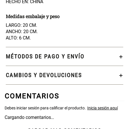
HECHO EN: CHINA
Cama Nido Grande para Perros
Papelero de Plástico Color 8 Lt
15,7x22,2x33,3 cm
Medidas embalaje y peso
LARGO: 20 CM.
S/ 143.65
S/ 31.90
S/ 169.00
S/ 39.90
ANCHO: 20 CM.
ALTO: 6 CM.
Canasto Bambú
MÉTODOS DE PAGO Y ENVÍO
S/ 30.50
S/ 35.90
CAMBIOS Y DEVOLUCIONES
COMENTARIOS
Cargando comentarios…