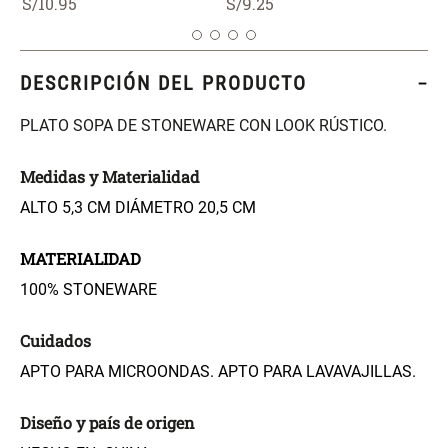
S/
10
.
95
S/
9
.
25
46x48x76 cm
S/ 228.65
S/ 83.20
S/ 269.00
S/ 104.00
DESCRIPCIÓN DEL PRODUCTO
Set 2 Almohadas Hollow
Almohada Microfibra
PLATO SOPA DE STONEWARE CON LOOK RÚSTICO.
S/ 55.90
S/ 54.30
Medidas y Materialidad
S/ 69.90
S/ 63.90
ALTO 5,3 CM DIÁMETRO 20,5 CM
Organizador Cubiertos Bambú
Canasto de Ropa Tela y Bambú
Extensible
Redondo Ø38 x 52 cm
MATERIALIDAD
100% STONEWARE
S/ 44.70
S/ 39.90
S/ 63.90
S/ 99.90
Cuidados
Topper de Microfibra 1500 GSM
Escalera Plegable Metal 3
APTO PARA MICROONDAS. APTO PARA LAVAVAJILLAS.
Peldaños 71x41x106 cm
S/ 186.15
S/ 122.40
Diseño y país de origen
S/ 219.00
S/ 144.00