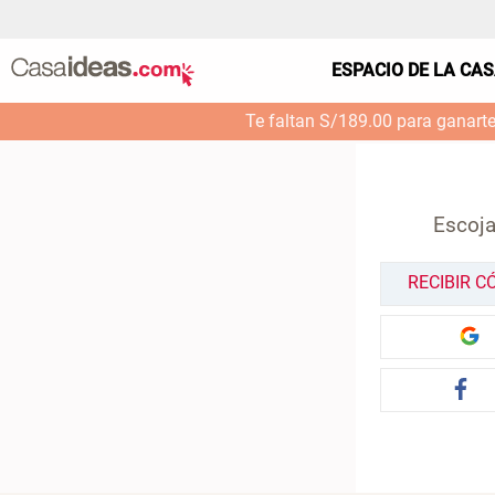
ESPACIO DE LA CA
Te faltan S/189.00 para ganart
Escoja
RECIBIR C