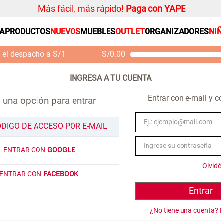
¡Más fácil, más rápido!
Paga con YAPE
SA
PRODUCTOS
NUEVOS
MUEBLES
OUTLET
ORGANIZADORES
NI
PRODUCTOS ESTRELLA
Organizador
e el despacho a S/1
S/
0.00
Cojin
Mueble MDF y Madera
Se
Bambú Inodoro con
M
Alfombra
Puerta 65x28x171 cm
Niños
S/ 261.00
S/
S/ 349.00
Entrar con e-mail y 
 una opción para entrar
Almohada
Mantel
ÓDIGO DE ACCESO POR E-MAIL
Sabanas
ENTRAR CON
GOOGLE
Platos
Olvid
Individuales
ENTRAR CON
FACEBOOK
Cortinas
Entrar
¿No tiene una cuenta? 