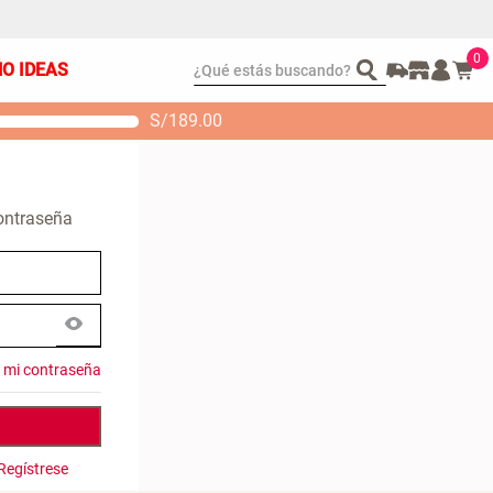
0
¿Qué estás buscando?
ÑO IDEAS
S/
189.00
t 2 Almohadas
Set Sábanas Algodón
emory
satín 240 Hilos
 104.00
S/ 169.00
contraseña
é mi contraseña
Regístrese