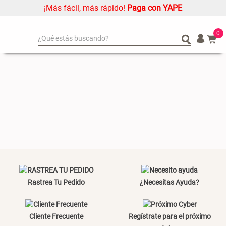
¡Más fácil, más rápido!
Paga con YAPE
0
¿Qué estás buscando?
¿Qué estás buscando?
Organizador
Organizador
Cojin
Cojin
Alfombra
Alfombra
Niños
Niños
Almohada
Almohada
Mantel
Mantel
Sabanas
Sabanas
Platos
Platos
Rastrea Tu Pedido
¿Necesitas Ayuda?
Cortinas
Cortinas
Mueble MDF y Madera Bambú
Set 2 Almohadas Memory
Individuales
Individuales
Inodoro con Puerta 65x28x171
cm
Cliente Frecuente
Regístrate para el próximo