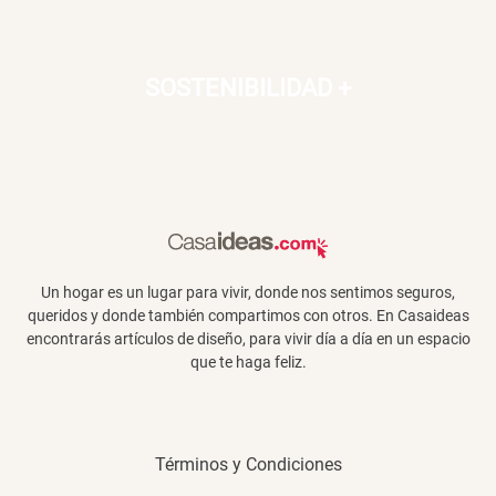
Papelero de Plástico Color 8 Lt
Canasto Bambú
15,7x22,2x33,3 cm
SOSTENIBILIDAD
+
S/ 39.90
S/ 35.90
Un hogar es un lugar para vivir, donde nos sentimos seguros,
queridos y donde también compartimos con otros. En Casaideas
encontrarás artículos de diseño, para vivir día a día en un espacio
que te haga feliz.
Términos y Condiciones