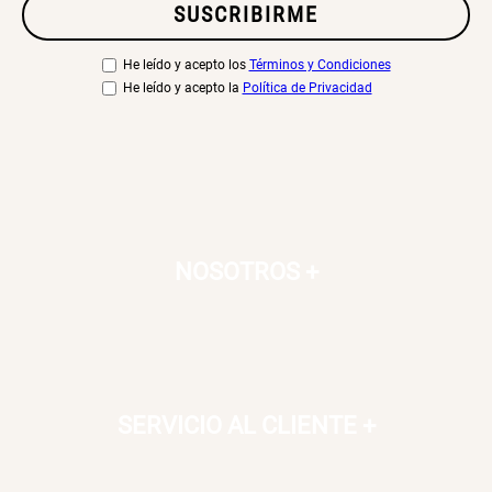
SUSCRIBIRME
S/ 269.00
S/ 55.90
S/ 69.90
He leído y acepto los
Términos y Condiciones
He leído y acepto la
Política de Privacidad
Almohada Microfibra
Organizador Cubiertos Bambú
Extensible
S/ 63.90
S/ 44.70
S/ 63.90
Canasto de Ropa Tela y Bambú
Topper de Microfibra 1500 GSM
NOSOTROS
+
Redondo Ø38 x 52 cm
S/ 39.90
S/ 219.00
S/ 99.90
Escalera Plegable Metal 3
Cama Nido Grande para Perros
Peldaños 71x41x106 cm
SERVICIO AL CLIENTE
+
S/ 144.00
S/ 169.00