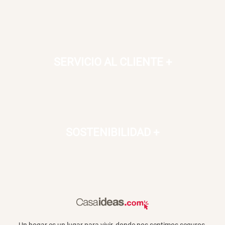
Canasto Bambú
S/ 35.90
SERVICIO AL CLIENTE
+
SOSTENIBILIDAD
+