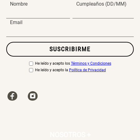
Nombre
Cumpleaños (DD/MM)
S/ 269.00
S/ 55.90
S/ 69.90
Email
Almohada Microfibra
Canasto de Ropa Tela y Bambú
Redondo Ø38 x 52 cm
SUSCRIBIRME
S/ 63.90
S/ 39.90
S/ 99.90
He leído y acepto los
Términos y Condiciones
He leído y acepto la
Política de Privacidad
Topper de Microfibra 1500 GSM
Escalera Plegable Metal 3
Peldaños 71x41x106 cm
S/ 219.00
S/ 144.00
Cama Nido Grande para Perros
Papelero de Plástico Color 8 Lt
15,7x22,2x33,3 cm
S/ 169.00
S/ 39.90
NOSOTROS
+