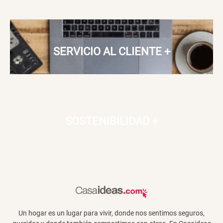
Papelero de Plástico Color 8 Lt
Canasto Bambú
15,7x22,2x33,3 cm
S/ 39.90
S/ 35.90
SERVICIO AL CLIENTE
+
SOSTENIBILIDAD
+
Un hogar es un lugar para vivir, donde nos sentimos seguros,