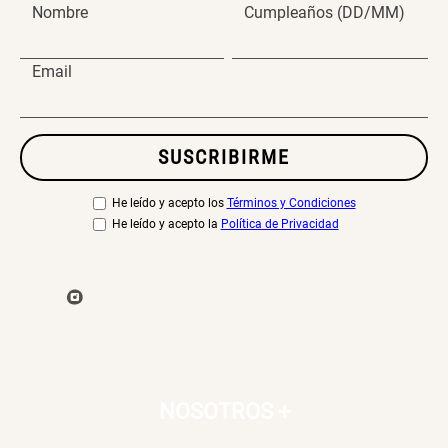
Nombre
Cumpleaños (DD/MM)
S/ 269.00
S/ 55.90
S/ 69.90
Email
Almohada Microfibra
Organizador Cubiertos Bambú
Extensible
SUSCRIBIRME
S/ 63.90
S/ 44.70
S/ 63.90
He leído y acepto los
Términos y Condiciones
He leído y acepto la
Política de Privacidad
Canasto de Ropa Tela y Bambú
Topper de Microfibra 1500 GSM
Redondo Ø38 x 52 cm
S/ 39.90
S/ 219.00
S/ 99.90
Escalera Plegable Metal 3
Cama Nido Grande para Perros
Peldaños 71x41x106 cm
NOSOTROS
+
S/ 144.00
S/ 169.00