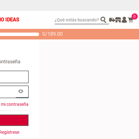
0
¿Qué estás buscando?
ÑO IDEAS
S/
189.00
t 2 Almohadas
Set Sábanas Algodón
emory
satín 240 Hilos
 104.00
S/ 169.00
contraseña
é mi contraseña
Regístrese