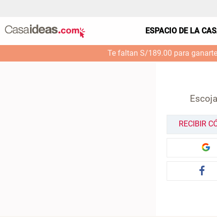
ESPACIO DE LA CA
Te faltan S/189.00 para ganart
Escoja
RECIBIR C