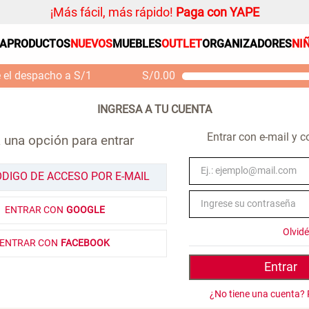
¡Más fácil, más rápido!
Paga con YAPE
SA
PRODUCTOS
NUEVOS
MUEBLES
OUTLET
ORGANIZADORES
NI
PRODUCTOS ESTRELLA
Organizador
e el despacho a S/1
S/
0.00
Cojin
Mueble MDF y Madera
Se
Bambú Inodoro con
M
Alfombra
Puerta 65x28x171 cm
Niños
S/ 261.00
S/
S/ 349.00
Entrar con e-mail y 
 una opción para entrar
Almohada
Mantel
ÓDIGO DE ACCESO POR E-MAIL
Sabanas
ENTRAR CON
GOOGLE
Platos
Olvid
Individuales
ENTRAR CON
FACEBOOK
Cortinas
Entrar
¿No tiene una cuenta? 