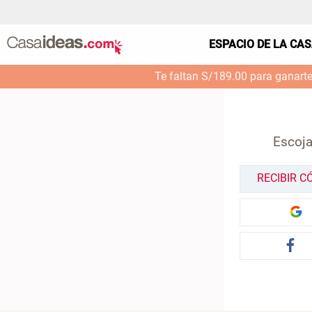
ESPACIO DE LA CA
Te faltan S/189.00 para ganart
Escoja
RECIBIR C