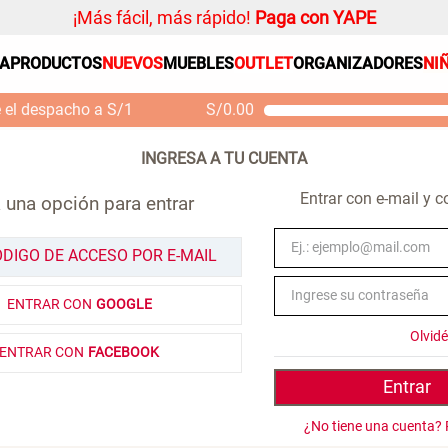
¡Más fácil, más rápido!
Paga con YAPE
SA
PRODUCTOS
NUEVOS
MUEBLES
OUTLET
ORGANIZADORES
NI
PRODUCTOS ESTRELLA
Organizador
e el despacho a S/1
S/
0.00
Cojin
Mueble MDF y Madera
Se
Bambú Inodoro con
M
Alfombra
Puerta 65x28x171 cm
Niños
S/ 261.00
S/
S/ 349.00
Entrar con e-mail y 
 una opción para entrar
Almohada
Mantel
ÓDIGO DE ACCESO POR E-MAIL
Sabanas
ENTRAR CON
GOOGLE
Platos
Olvid
Cortinas
ENTRAR CON
FACEBOOK
Individuales
Entrar
¿No tiene una cuenta? 