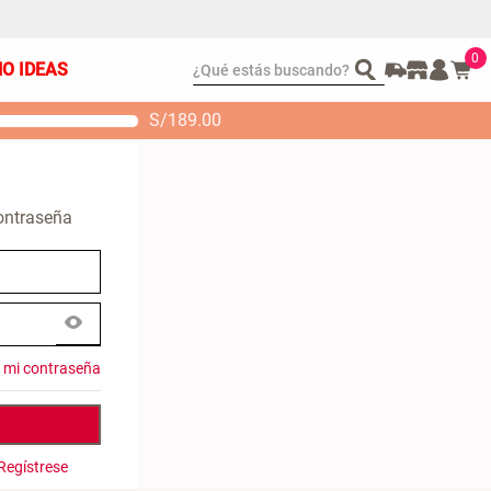
0
¿Qué estás buscando?
ÑO IDEAS
S/
189.00
t 2 Almohadas
Set Sábanas Algodón
emory
satín 240 Hilos
 104.00
S/ 169.00
contraseña
é mi contraseña
Regístrese