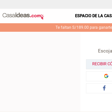
ESPACIO DE LA CA
Te faltan S/189.00 para ganart
Escoja
RECIBIR C