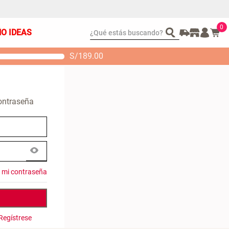
0
¿Qué estás buscando?
ÑO IDEAS
S/
189.00
t 2 Almohadas
Set Sábanas Algodón
emory
satín 240 Hilos
 104.00
S/ 169.00
contraseña
é mi contraseña
Regístrese