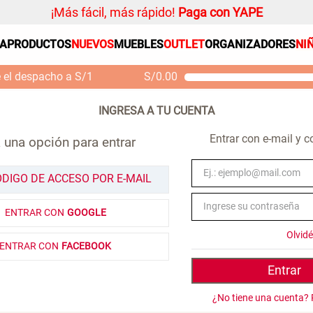
¡Más fácil, más rápido!
Paga con YAPE
SA
PRODUCTOS
NUEVOS
MUEBLES
OUTLET
ORGANIZADORES
NI
PRODUCTOS ESTRELLA
Organizador
e el despacho a S/1
S/
0.00
Cojin
Mueble MDF y Madera
Se
Bambú Inodoro con
M
Alfombra
Puerta 65x28x171 cm
Niños
S/ 261.00
S/
S/ 349.00
Entrar con e-mail y 
 una opción para entrar
Almohada
Mantel
ÓDIGO DE ACCESO POR E-MAIL
Sabanas
ENTRAR CON
GOOGLE
Platos
Olvid
Cortinas
ENTRAR CON
FACEBOOK
Individuales
Entrar
¿No tiene una cuenta? 