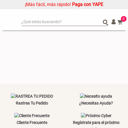
¡Más fácil, más rápido!
Paga con YAPE
0
¿Qué estás buscando?
¿Qué estás buscando?
Organizador
Organizador
Cojin
Cojin
Alfombra
Alfombra
Niños
Niños
Almohada
Almohada
Mantel
Mantel
Sabanas
Sabanas
Platos
Platos
Rastrea Tu Pedido
¿Necesitas Ayuda?
Individuales
Individuales
Mueble MDF y Madera Bambú
Set 2 Almohadas Memory
Cortinas
Cortinas
Inodoro con Puerta 65x28x171
cm
Cliente Frecuente
Regístrate para el próximo