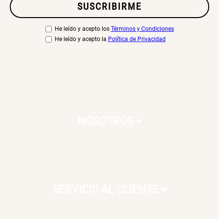
SUSCRIBIRME
S/ 269.00
S/ 55.90
S/ 69.90
He leído y acepto los
Términos y Condiciones
He leído y acepto la
Política de Privacidad
Almohada Microfibra
Canasto de Ropa Tela y Bambú
Redondo Ø38 x 52 cm
S/ 63.90
S/ 39.90
S/ 99.90
Topper de Microfibra 1500 GSM
Escalera Plegable Metal 3
NOSOTROS
+
Peldaños 71x41x106 cm
S/ 219.00
S/ 144.00
Cama Nido Grande para Perros
Papelero de Plástico Color 8 Lt
15,7x22,2x33,3 cm
SERVICIO AL CLIENTE
+
S/ 169.00
S/ 39.90