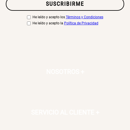
SUSCRIBIRME
S/ 269.00
S/ 55.90
S/ 69.90
He leído y acepto los
Términos y Condiciones
He leído y acepto la
Política de Privacidad
Almohada Microfibra
Canasto de Ropa Tela y Bambú
Redondo Ø38 x 52 cm
S/ 63.90
S/ 31.90
S/ 99.90
Topper de Microfibra 1500 GSM
Escalera Plegable Metal 3
NOSOTROS
+
Peldaños 71x41x106 cm
S/ 131.00
S/ 144.00
S/ 219.00
Cama Nido Grande para Perros
Papelero de Plástico Color 8 Lt
15,7x22,2x33,3 cm
SERVICIO AL CLIENTE
+
S/ 169.00
S/ 31.90
S/ 39.90