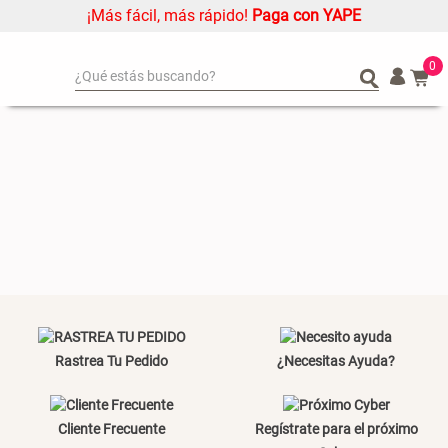
¡Más fácil, más rápido!
Paga con YAPE
0
¿Qué estás buscando?
¿Qué estás buscando?
Organizador
Organizador
Alfombra
Alfombra
Cojin
Cojin
Niños
Niños
Almohada
Almohada
Mantel
Mantel
Sabanas
Sabanas
Platos
Platos
Rastrea Tu Pedido
¿Necesitas Ayuda?
Individuales
Individuales
Mueble MDF y Madera Bambú
Set 2 Almohadas Memory
Cortinas
Cortinas
Inodoro con Puerta 65x28x171
cm
Cliente Frecuente
Regístrate para el próximo