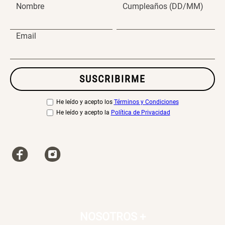
Nombre
Cumpleaños (DD/MM)
S/ 269.00
S/ 55.90
S/ 69.90
Email
Almohada Microfibra
Canasto de Ropa Tela y Bambú
Redondo Ø38 x 52 cm
SUSCRIBIRME
S/ 63.90
S/ 39.90
S/ 99.90
He leído y acepto los
Términos y Condiciones
He leído y acepto la
Política de Privacidad
Topper de Microfibra 1500 GSM
Escalera Plegable Metal 3
Peldaños 71x41x106 cm
S/ 219.00
S/ 144.00
Cama Nido Grande para Perros
Papelero de Plástico Color 8 Lt
15,7x22,2x33,3 cm
S/ 169.00
S/ 39.90
NOSOTROS
+