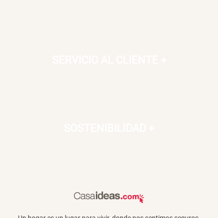
Canasto Bambú
S/ 35.90
SERVICIO AL CLIENTE
+
SOSTENIBILIDAD
+