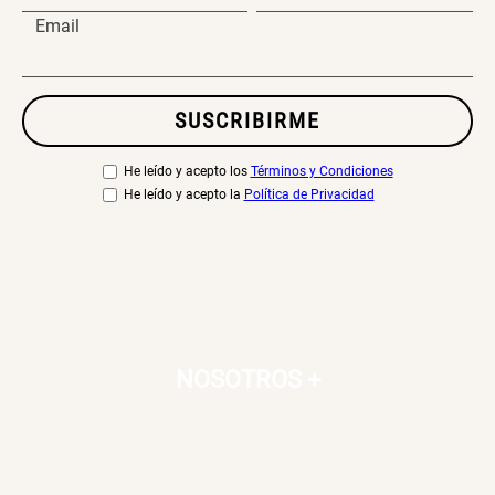
46x48x76 cm
Email
S/ 269.00
S/ 83.20
S/ 104.00
SUSCRIBIRME
Set 2 Almohadas Hollow
Almohada Microfibra
He leído y acepto los
Términos y Condiciones
S/ 55.90
S/ 63.90
S/ 69.90
He leído y acepto la
Política de Privacidad
Organizador Cubiertos Bambú
Canasto de Ropa Tela y Bambú
Extensible
Redondo Ø38 x 52 cm
S/ 44.70
S/ 39.90
S/ 63.90
S/ 99.90
NOSOTROS
+
Topper de Microfibra 1500 GSM
Escalera Plegable Metal 3
Peldaños 71x41x106 cm
S/ 219.00
S/ 144.00