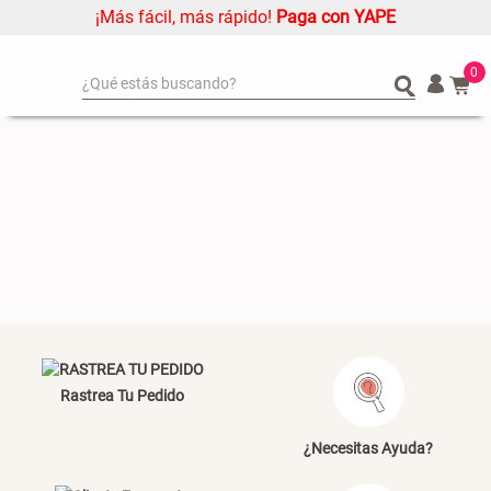
¡Más fácil, más rápido!
Paga con YAPE
0
¿Qué estás buscando?
¿Qué estás buscando?
Organizador
Organizador
Cojin
Cojin
Alfombra
Alfombra
Niños
Niños
Almohada
Almohada
Mantel
Mantel
Sabanas
Sabanas
Platos
Platos
Rastrea Tu Pedido
Individuales
Individuales
Mueble MDF y Madera Bambú
Set 2 Almohadas Memory
Cortinas
Cortinas
Inodoro con Puerta 65x28x171
¿Necesitas Ayuda?
cm