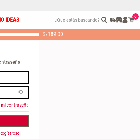
0
¿Qué estás buscando?
ÑO IDEAS
S/
189.00
t 2 Almohadas
Set Sábanas Algodón
emory
satín 240 Hilos
 104.00
S/ 169.00
contraseña
é mi contraseña
Regístrese