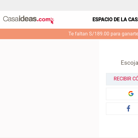
ESPACIO DE LA CA
Te faltan S/189.00 para ganart
Escoja
RECIBIR C