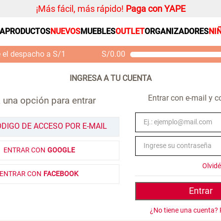
¡Más fácil, más rápido!
Paga con YAPE
SA
PRODUCTOS
NUEVOS
MUEBLES
OUTLET
ORGANIZADORES
NI
PRODUCTOS ESTRELLA
Organizador
e el despacho a S/1
S/
0.00
Cojin
Mueble MDF y Madera
Se
Bambú Inodoro con
M
Alfombra
Puerta 65x28x171 cm
Niños
S/ 261.00
S/
S/ 349.00
Entrar con e-mail y 
 una opción para entrar
Almohada
Mantel
ÓDIGO DE ACCESO POR E-MAIL
Sabanas
ENTRAR CON
GOOGLE
Platos
Olvid
Individuales
ENTRAR CON
FACEBOOK
Cortinas
Entrar
¿No tiene una cuenta? 