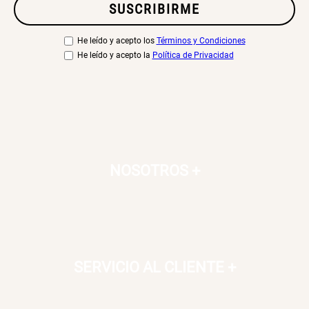
SUSCRIBIRME
S/ 269.00
S/ 55.90
S/ 69.90
He leído y acepto los
Términos y Condiciones
He leído y acepto la
Política de Privacidad
Almohada Microfibra
Canasto de Ropa Tela y Bambú
Redondo Ø38 x 52 cm
S/ 63.90
S/ 39.90
S/ 99.90
Topper de Microfibra 1500 GSM
Escalera Plegable Metal 3
NOSOTROS
+
Peldaños 71x41x106 cm
S/ 219.00
S/ 144.00
Cama Nido Grande para Perros
Papelero de Plástico Color 8 Lt
15,7x22,2x33,3 cm
SERVICIO AL CLIENTE
+
S/ 169.00
S/ 39.90