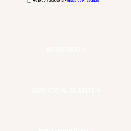
He leído y acepto la
Política de Privacidad
Canasto Bambú
S/ 30.50
S/ 35.90
NOSOTROS
+
SERVICIO AL CLIENTE
+