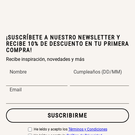
Extensible
Redondo Ø38 x 52 cm
S/ 44.70
S/ 39.90
S/ 63.90
S/ 99.90
¡SUSCRÍBETE A NUESTRO NEWSLETTER Y
RECIBE 10% DE DESCUENTO EN TU PRIMERA
Topper de Microfibra 1500 GSM
Escalera Plegable Metal 3
COMPRA!
Peldaños 71x41x106 cm
Recibe inspiración, novedades y más
S/ 186.15
S/ 219.00
S/ 122.40
S/ 144.00
Nombre
Cumpleaños (DD/MM)
Email
Cama Nido Grande para Perros
Papelero de Plástico Color 8 Lt
15,7x22,2x33,3 cm
SUSCRIBIRME
S/ 143.65
S/ 169.00
S/ 33.90
S/ 39.90
He leído y acepto los
Términos y Condiciones