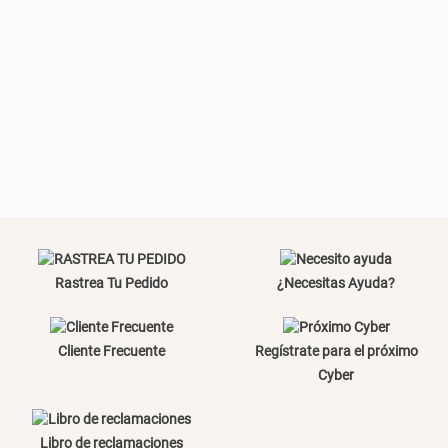
Plumón Pluma
Silla Metálica Plegable
46x48x76 cm
S/ 228.65
S/ 269.00
S/ 83.20
S/ 104.00
Set 2 Almohadas Hollow
Almohada Microfibra
Rastrea Tu Pedido
¿Necesitas Ayuda?
S/ 55.90
S/ 54.30
S/ 69.90
S/ 63.90
Cliente Frecuente
Regístrate para el próximo
Cyber
Organizador Cubiertos Bambú
Canasto de Ropa Tela y Bambú
Libro de reclamaciones