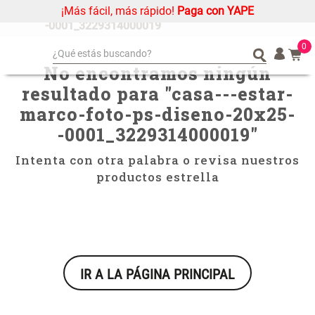
¡Más fácil, más rápido!
Paga con YAPE
casa---estar-marco-foto-ps-diseno-20x25-
-0001_3229314000019
0
¿Qué estás buscando?
No encontramos ningún
¿Qué estás buscando?
Organizador
Organizador
resultado para "
casa---estar-
Cojin
Cojin
marco-foto-ps-diseno-20x25-
Alfombra
Alfombra
-0001_3229314000019
"
Niños
Niños
Intenta con otra palabra o revisa nuestros
Almohada
Almohada
productos estrella
Mantel
Mantel
Sabanas
Sabanas
Platos
Platos
Individuales
Individuales
IR A LA PÁGINA PRINCIPAL
Mueble MDF y Madera Bambú
Set 2 Almohadas Memory
Cortinas
Cortinas
Inodoro con Puerta 65x28x171
cm