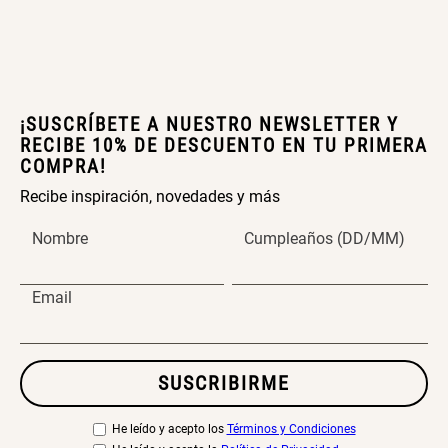
Extensible
Redondo Ø38 x 52 cm
S/ 44.70
S/ 39.90
S/ 63.90
S/ 99.90
¡SUSCRÍBETE A NUESTRO NEWSLETTER Y
RECIBE 10% DE DESCUENTO EN TU PRIMERA
Topper de Microfibra 1500 GSM
Escalera Plegable Metal 3
COMPRA!
Peldaños 71x41x106 cm
Recibe inspiración, novedades y más
S/ 219.00
S/ 144.00
Nombre
Cumpleaños (DD/MM)
Email
Cama Nido Grande para Perros
Papelero de Plástico Color 8 Lt
15,7x22,2x33,3 cm
SUSCRIBIRME
S/ 169.00
S/ 31.90
S/ 39.90
He leído y acepto los
Términos y Condiciones