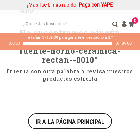
¡Más fácil, más rápido!
Paga con YAPE
casa---cocina-fuente-horno-ceramica-rectan-
-0010
0
¿Qué estás buscando?
No encontramos ningún
¿Qué estás buscando?
Organizador
Organizador
Te faltan S/189.00 para ganarte el despacho a S/1
resultado para "
casa---cocina-
S/
0.00
S/
189.00
Alfombra
Alfombra
fuente-horno-ceramica-
Cojin
Cojin
rectan--0010
"
Niños
Niños
Intenta con otra palabra o revisa nuestros
Almohada
Almohada
productos estrella
Mantel
Mantel
Sabanas
Sabanas
Platos
Platos
Cortinas
Cortinas
IR A LA PÁGINA PRINCIPAL
Mueble MDF y Madera Bambú
Set 2 Almohadas Memory
Individuales
Individuales
Inodoro con Puerta 65x28x171
cm