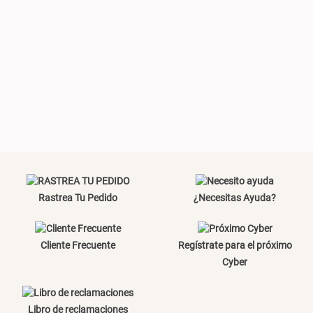
Plumón Pluma
Silla Metálica Plegable
46x48x76 cm
S/ 269.00
S/ 83.20
S/ 104.00
Set 2 Almohadas Hollow
Almohada Microfibra
Rastrea Tu Pedido
¿Necesitas Ayuda?
S/ 55.90
S/ 63.90
S/ 69.90
Cliente Frecuente
Regístrate para el próximo
Cyber
Organizador Cubiertos Bambú
Canasto de Ropa Tela y Bambú
Libro de reclamaciones