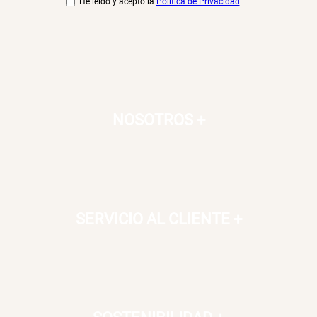
He leído y acepto la
Política de Privacidad
Canasto Bambú
S/ 35.90
NOSOTROS
+
SERVICIO AL CLIENTE
+