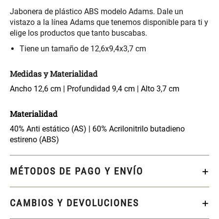
S/ 261.00
S/ 104.00
S/ 349.00
Jabonera de plástico ABS modelo Adams. Dale un
vistazo a la línea Adams que tenemos disponible para ti y
elige los productos que tanto buscabas.
Set Sábanas Algodón satín 240
Almohada Memory + Gel
Hilos
Tiene un tamaño de 12,6x9,4x3,7 cm
S/ 169.00
S/ 124.00
Medidas y Materialidad
Ancho 12,6 cm | Profundidad 9,4 cm | Alto 3,7 cm
Canasto Ropa Bambú Redondo
Mueble Repisa Bambú 4
con Forro
Bandejas con Puerta 23 x 23 x
119 cm
Materialidad
S/ 69.90
S/ 135.20
S/ 169.00
40% Anti estático (AS) | 60% Acrilonitrilo butadieno
estireno (ABS)
Comoda Bambú con Puertas 80
Almohada Sensación Plumas
x 33 x 80 cm
MÉTODOS DE PAGO Y ENVÍO
S/ 254.90
S/ 74.90
S/ 319.00
CAMBIOS Y DEVOLUCIONES
Plumón Pluma
Set 2 Almohadas Hollow