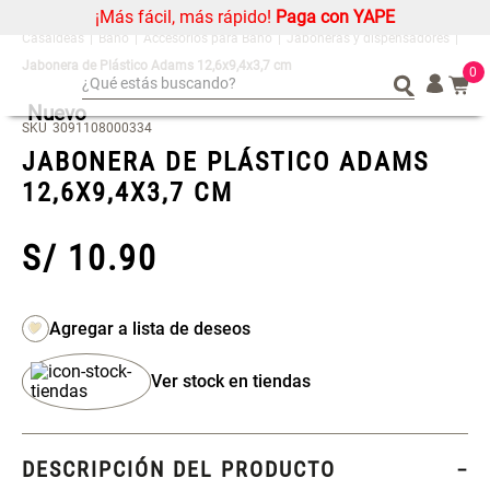
¡Más fácil, más rápido!
Paga con YAPE
Baño
Accesorios para Baño
Jaboneras y dispensadores
Jabonera de Plástico Adams 12,6x9,4x3,7 cm
0
¿Qué estás buscando?
Nuevo
¿Qué estás buscando?
Organizador
Organizador
SKU
3091108000334
JABONERA DE PLÁSTICO ADAMS
Cojin
Cojin
12,6X9,4X3,7 CM
Alfombra
Alfombra
Niños
Niños
S/
10
.
90
Almohada
Almohada
Mantel
Mantel
Sabanas
Sabanas
Platos
Platos
Ver stock en tiendas
Cortinas
Cortinas
Mueble MDF y Madera Bambú
Set 2 Almohadas Memory
Individuales
Individuales
Inodoro con Puerta 65x28x171
cm
DESCRIPCIÓN DEL PRODUCTO