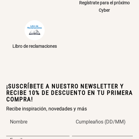
Regístrate para el próximo
Papelero de Plástico Color 8 Lt
Canasto Bambú
Cyber
15,7x22,2x33,3 cm
S/ 39.90
S/ 35.90
Libro de reclamaciones
¡SUSCRÍBETE A NUESTRO NEWSLETTER Y
RECIBE 10% DE DESCUENTO EN TU PRIMERA
COMPRA!
Recibe inspiración, novedades y más
Nombre
Cumpleaños (DD/MM)