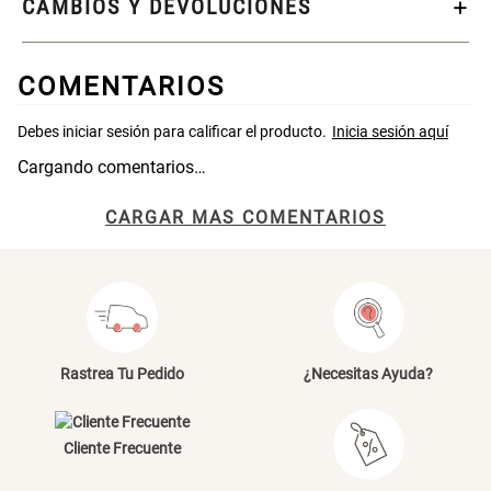
CAMBIOS Y DEVOLUCIONES
S/ 269.00
S/ 55.90
S/ 69.90
COMENTARIOS
Almohada Microfibra
Organizador Cubiertos Bambú
Extensible
Cargando comentarios…
S/ 63.90
S/ 44.70
S/ 63.90
CARGAR MAS COMENTARIOS
Canasto de Ropa Tela y Bambú
Topper de Microfibra 1500 GSM
Redondo Ø38 x 52 cm
S/ 39.90
S/ 219.00
S/ 99.90
Rastrea Tu Pedido
¿Necesitas Ayuda?
Escalera Plegable Metal 3
Cama Nido Grande para Perros
Peldaños 71x41x106 cm
Cliente Frecuente
S/ 144.00
S/ 169.00