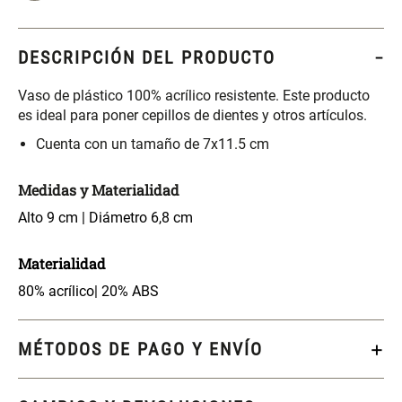
S/ 261.00
S/ 104.00
S/ 349.00
DESCRIPCIÓN DEL PRODUCTO
Set Sábanas Algodón satín 240
Almohada Memory + Gel
Hilos
Vaso de plástico 100% acrílico resistente. Este producto
es ideal para poner cepillos de dientes y otros artículos.
S/ 169.00
S/ 124.00
Cuenta con un tamaño de 7x11.5 cm
Canasto Ropa Bambú Redondo
Mueble Repisa Bambú 4
con Forro
Bandejas con Puerta 23 x 23 x
Medidas y Materialidad
119 cm
Alto 9 cm | Diámetro 6,8 cm
S/ 69.90
S/ 135.20
S/ 169.00
Materialidad
Comoda Bambú con Puertas 80
Almohada Sensación Plumas
80% acrílico| 20% ABS
x 33 x 80 cm
S/ 254.90
S/ 74.90
S/ 319.00
MÉTODOS DE PAGO Y ENVÍO
Plumón Pluma
Set 2 Almohadas Hollow