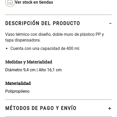
Ver stock en tiendas
S/ 261.00
S/ 104.00
S/ 349.00
Set Sábanas Algodón satín 240
Almohada Memory + Gel
Hilos
DESCRIPCIÓN DEL PRODUCTO
Vaso térmico con diseño, doble muro de plástico PP y
S/ 169.00
S/ 124.00
tapa dispensadora.
Cuenta con una capacidad de 400 ml.
Canasto Ropa Bambú Redondo
Mueble Repisa Bambú 4
con Forro
Bandejas con Puerta 23 x 23 x
119 cm
Medidas y Materialidad
S/ 69.90
S/ 135.20
S/ 169.00
Diámetro 9,4 cm | Alto 16,1 cm
Comoda Bambú con Puertas 80
Almohada Sensación Plumas
Materialidad
x 33 x 80 cm
Polipropileno
S/ 254.90
S/ 74.90
S/ 319.00
MÉTODOS DE PAGO Y ENVÍO
Plumón Pluma
Silla Metálica Plegable