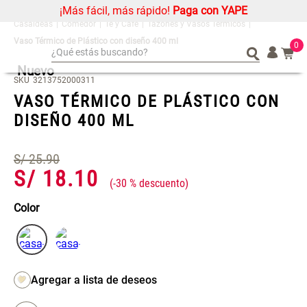
¡Más fácil, más rápido!
Paga con YAPE
Comedor
Té y Café
Tazones y Vasos Térmicos
Vaso Térmico de Plástico con diseño 400 ml
0
¿Qué estás buscando?
Nuevo
¿Qué estás buscando?
Organizador
Organizador
SKU
3213752000311
VASO TÉRMICO DE PLÁSTICO CON
Cojin
Cojin
DISEÑO 400 ML
Alfombra
Alfombra
Niños
Niños
S/
25
.
90
Almohada
Almohada
S/
18
.
10
-
30 %
Mantel
Mantel
Sabanas
Sabanas
Color
Platos
Platos
Individuales
Individuales
Mueble MDF y Madera Bambú
Set 2 Almohadas Memory
Cortinas
Cortinas
Inodoro con Puerta 65x28x171
cm