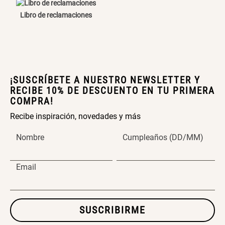
Libro de reclamaciones
Cama Nido Grande para Perros
Papelero de Plástico Color 8 Lt
15,7x22,2x33,3 cm
S/ 169.00
S/ 39.90
Canasto Bambú
¡SUSCRÍBETE A NUESTRO NEWSLETTER Y
RECIBE 10% DE DESCUENTO EN TU PRIMERA
COMPRA!
S/ 35.90
Recibe inspiración, novedades y más
Nombre
Cumpleaños (DD/MM)
Email
SUSCRIBIRME