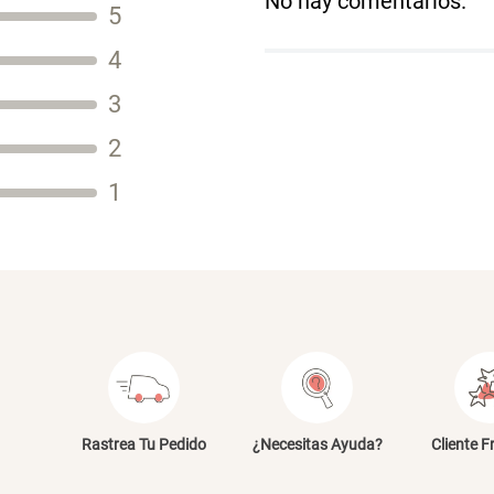
No hay comentarios.
5
Título
4
3
2
Tu nombre
1
Dirección de email
Escribe un comentario
E
Rastrea Tu Pedido
¿Necesitas Ayuda?
Cliente F