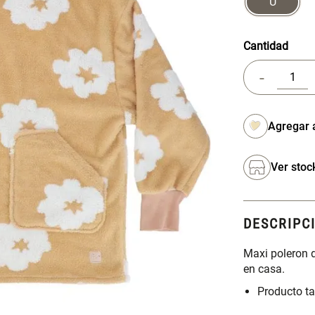
U
Cantidad
-
Ver stoc
DESCRIPC
Maxi poleron d
en casa.
Producto ta