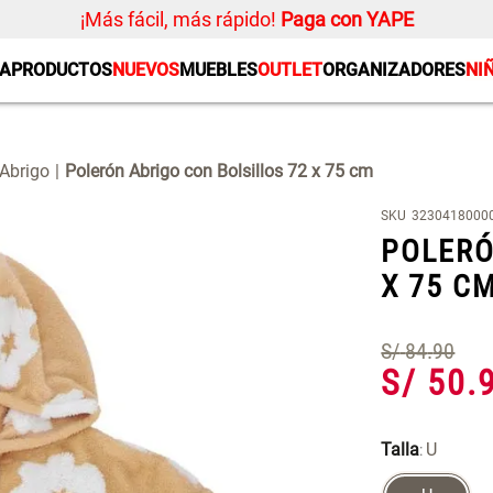
¡Más fácil, más rápido!
Paga con YAPE
SA
PRODUCTOS
NUEVOS
MUEBLES
OUTLET
ORGANIZADORES
NI
PRODUCTOS ESTRELLA
Organizador
Cojin
Mueble MDF y Madera
Se
Bambú Inodoro con
M
Alfombra
 Abrigo
Polerón Abrigo con Bolsillos 72 x 75 cm
Puerta 65x28x171 cm
Niños
S/ 261.00
S/
S/ 349.00
SKU
3230418000
Almohada
POLERÓ
Mantel
X 75 C
Sabanas
Platos
S/
84
.
90
S/
50
.
Individuales
Cortinas
Talla
U
: