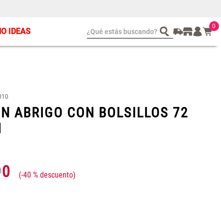
0
¿Qué estás buscando?
ÑO IDEAS
t 2 Almohadas
Set Sábanas Algodón
emory
satín 240 Hilos
 104.00
S/ 169.00
010
N ABRIGO CON BOLSILLOS 72
M
90
-
40 %