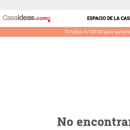
casa---accesorios-personales-set-2-toallas-depor
ESPACIO DE LA CA
Te faltan S/189.00 para ganart
No encontra