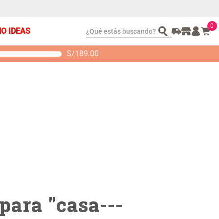
0
¿Qué estás buscando?
ÑO IDEAS
S/
189.00
t 2 Almohadas
Set Sábanas Algodón
emory
satín 240 Hilos
S/ 88.40
S/ 143.65
 104.00
S/ 169.00
para "
casa---