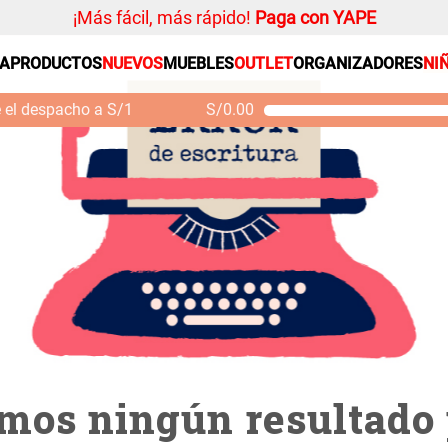
¡Más fácil, más rápido!
Paga con YAPE
te-40x85--0001
SA
PRODUCTOS
NUEVOS
MUEBLES
OUTLET
ORGANIZADORES
NI
PRODUCTOS ESTRELLA
Organizador
e el despacho a S/1
S/
0.00
Cojin
Mueble MDF y Madera
Se
Bambú Inodoro con
M
Alfombra
Puerta 65x28x171 cm
Niños
S/ 261.00
S/ 349.00
S/
Almohada
Mantel
Sabanas
Platos
Individuales
Cortinas
mos ningún resultado 