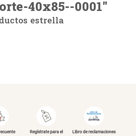
porte-40x85--0001
"
ductos estrella
recuente
Regístrate para el
Libro de reclamaciones