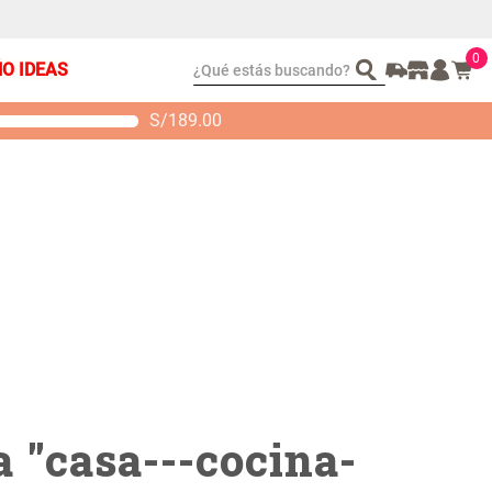
0
¿Qué estás buscando?
ÑO IDEAS
S/
189.00
t 2 Almohadas
Set Sábanas Algodón
emory
satín 240 Hilos
 104.00
S/ 169.00
 "
casa---cocina-