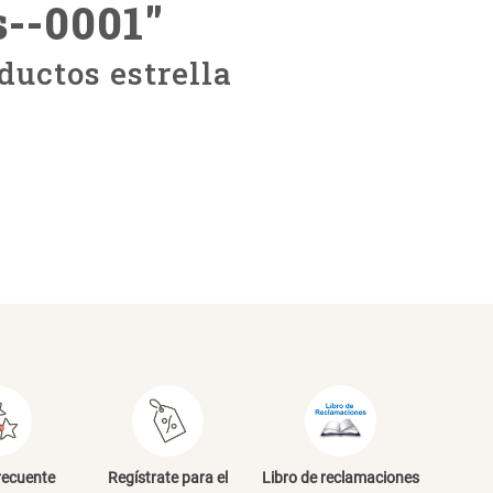
s--0001
"
ductos estrella
recuente
Regístrate para el
Libro de reclamaciones