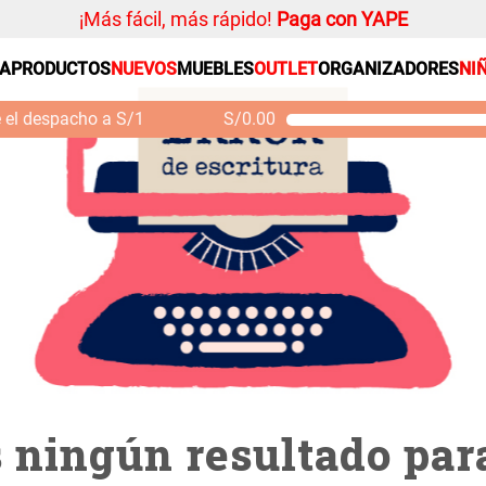
¡Más fácil, más rápido!
Paga con YAPE
1
SA
PRODUCTOS
NUEVOS
MUEBLES
OUTLET
ORGANIZADORES
NI
PRODUCTOS ESTRELLA
Organizador
e el despacho a S/1
S/
0.00
Cojin
Mueble MDF y Madera
Se
Bambú Inodoro con
M
Alfombra
Puerta 65x28x171 cm
Niños
S/ 261.00
S/
S/ 349.00
Almohada
Mantel
Sabanas
Platos
Individuales
Cortinas
ningún resultado para