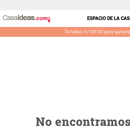
casa---cocina-soporte-pared-escoba-multius--000
ESPACIO DE LA CA
Te faltan S/189.00 para ganart
No encontramos 