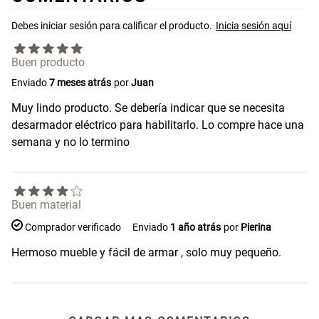
Papelero de Plástico Color 8 Lt
Canasto Bambú
15,7x22,2x33,3 cm
Buen producto
S/ 39.90
S/ 35.90
Enviado
7 meses atrás
por
Juan
Muy lindo producto. Se debería indicar que se necesita
desarmador eléctrico para habilitarlo. Lo compre hace una
semana y no lo termino
Buen material
Comprador verificado
Enviado
1 año atrás
por
Pierina
Hermoso mueble y fácil de armar , solo muy pequeño.