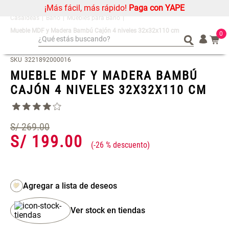
¡Más fácil, más rápido!
Paga con YAPE
Baño
Muebles para Baño
Mueble MDF y Madera Bambú Cajón 4 niveles 32x32x110 cm
0
¿Qué estás buscando?
¿Qué estás buscando?
Organizador
Organizador
SKU
3221892000016
MUEBLE MDF Y MADERA BAMBÚ
Cojin
Cojin
CAJÓN 4 NIVELES 32X32X110 CM
Alfombra
Alfombra
Niños
Niños
Almohada
Almohada
S/
269
.
00
S/
199
.
00
Mantel
Mantel
-
26 %
Sabanas
Sabanas
Platos
Platos
Cortinas
Cortinas
Mueble MDF y Madera Bambú
Set 2 Almohadas Memory
Individuales
Individuales
Inodoro con Puerta 65x28x171
Ver stock en tiendas
cm