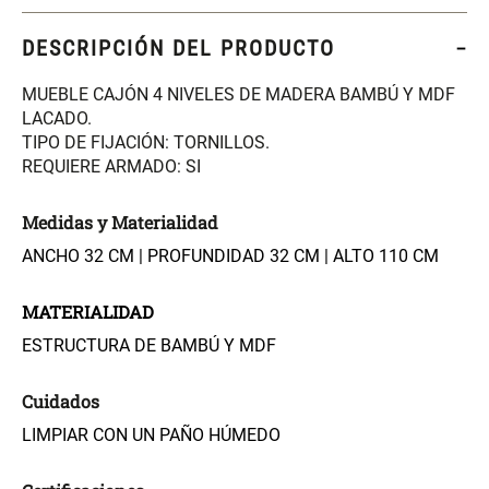
S/ 261.00
S/ 104.00
S/ 349.00
DESCRIPCIÓN DEL PRODUCTO
Set Sábanas Algodón satín 240
Almohada Memory + Gel
Hilos
MUEBLE CAJÓN 4 NIVELES DE MADERA BAMBÚ Y MDF
LACADO.
TIPO DE FIJACIÓN: TORNILLOS.
S/ 169.00
S/ 124.00
REQUIERE ARMADO: SI
Canasto Ropa Bambú Redondo
Mueble Repisa Bambú 4
Medidas y Materialidad
con Forro
Bandejas con Puerta 23 x 23 x
119 cm
ANCHO 32 CM | PROFUNDIDAD 32 CM | ALTO 110 CM
S/ 69.90
S/ 135.20
S/ 169.00
MATERIALIDAD
Comoda Bambú con Puertas 80
Almohada Sensación Plumas
ESTRUCTURA DE BAMBÚ Y MDF
x 33 x 80 cm
Cuidados
S/ 254.90
S/ 74.90
S/ 319.00
LIMPIAR CON UN PAÑO HÚMEDO
Plumón Pluma
Set 2 Almohadas Hollow