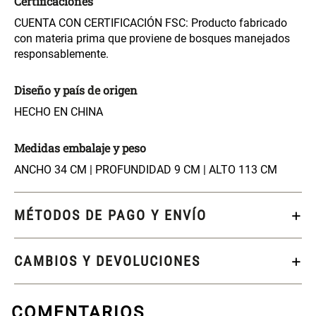
Certificaciones
CUENTA CON CERTIFICACIÓN FSC: Producto fabricado
S/ 269.00
S/ 55.90
S/ 69.90
con materia prima que proviene de bosques manejados
responsablemente.
Almohada Microfibra
Organizador Cubiertos Bambú
Diseño y país de origen
Extensible
HECHO EN CHINA
S/ 63.90
S/ 44.70
S/ 63.90
Medidas embalaje y peso
Canasto de Ropa Tela y Bambú
Topper de Microfibra 1500 GSM
ANCHO 34 CM | PROFUNDIDAD 9 CM | ALTO 113 CM
Redondo Ø38 x 52 cm
S/ 39.90
S/ 219.00
S/ 99.90
MÉTODOS DE PAGO Y ENVÍO
Escalera Plegable Metal 3
Cama Nido Grande para Perros
CAMBIOS Y DEVOLUCIONES
Peldaños 71x41x106 cm
S/ 144.00
S/ 169.00
COMENTARIOS