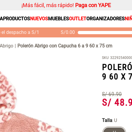
¡Más fácil, más rápido!
Paga con YAPE
SA
PRODUCTOS
NUEVOS
MUEBLES
OUTLET
ORGANIZADORES
NI
PRODUCTOS ESTRELLA
Organizador
e el despacho a S/1
S/
0.00
Cojin
Mueble MDF y Madera
Se
Bambú Inodoro con
M
Alfombra
 Abrigo
Polerón Abrigo con Capucha 6 a 9 60 x 75 cm
Puerta 65x28x171 cm
Niños
S/ 261.00
S/
S/ 349.00
SKU
3229254000
Almohada
POLERÓ
Mantel
9 60 X 
Sabanas
Platos
S/
69
.
90
S/
48
.
Individuales
Cortinas
Talla
U
: