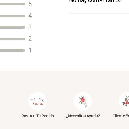
No hay comentarios.
5
Título
4
3
2
Tu nombre
1
Dirección de email
Escribe un comentario
E
Rastrea Tu Pedido
¿Necesitas Ayuda?
Cliente F