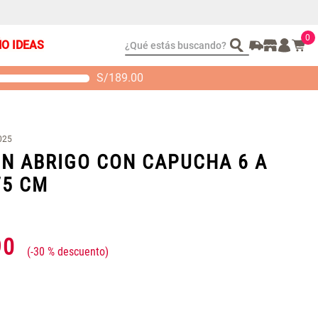
0
¿Qué estás buscando?
ÑO IDEAS
S/
189.00
t 2 Almohadas
Set Sábanas Algodón
emory
satín 240 Hilos
 104.00
S/ 169.00
025
N ABRIGO CON CAPUCHA 6 A
75 CM
90
-
30 %