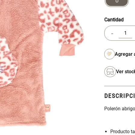
U
Cantidad
-
Ver stoc
DESCRIPC
Polerón abrigo
Producto ta