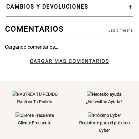
CAMBIOS Y DEVOLUCIONES
S/ 269.00
S/ 55.90
S/ 69.90
COMENTARIOS
Almohada Microfibra
Canasto de Ropa Tela y Bambú
Redondo Ø38 x 52 cm
Cargando comentarios…
S/ 63.90
S/ 31.90
S/ 99.90
Título
CARGAR MAS COMENTARIOS
Topper de Microfibra 1500 GSM
Escalera Plegable Metal 3
Peldaños 71x41x106 cm
Tu nombre
S/ 131.00
S/ 144.00
S/ 219.00
Rastrea Tu Pedido
¿Necesitas Ayuda?
Dirección de email
Cama Nido Grande para Perros
Papelero de Plástico Color 8 Lt
15,7x22,2x33,3 cm
Escribe un comentario
Cliente Frecuente
Regístrate para el próximo
S/ 169.00
S/ 31.90
Cyber
S/ 39.90