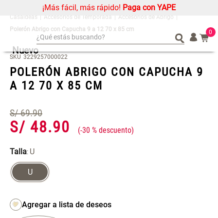
¡Más fácil, más rápido!
Paga con YAPE
Accesorios de Temporada
Accesorios de Abrigo
Polerón Abrigo con Capucha 9 a 12 70 x 85 cm
0
¿Qué estás buscando?
Nuevo
¿Qué estás buscando?
Organizador
Organizador
SKU
3229257000022
POLERÓN ABRIGO CON CAPUCHA 9
Alfombra
Alfombra
A 12 70 X 85 CM
Cojin
Cojin
Niños
Niños
S/
69
.
90
Almohada
Almohada
S/
48
.
90
-
30 %
Mantel
Mantel
Sabanas
Sabanas
Talla
U
:
Platos
Platos
U
Individuales
Individuales
Mueble MDF y Madera Bambú
Set 2 Almohadas Memory
Cortinas
Cortinas
Inodoro con Puerta 65x28x171
cm