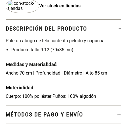
S/ 349.00
S/ 104.00
Ver stock en tiendas
Set Sábanas Algodón satín 240
Almohada Memory + Gel
Hilos
DESCRIPCIÓN DEL PRODUCTO
S/ 118.00
S/ 124.00
S/ 169.00
Polerón abrigo de tela corderito peludo y capucha.
Producto talla 9-12 (70x85 cm)
Canasto Ropa Bambú Redondo
Mueble Repisa Bambú 4
con Forro
Bandejas con Puerta 23 x 23 x
119 cm
Medidas y Materialidad
S/ 55.90
S/ 169.00
S/ 69.90
Ancho 70 cm | Profundidad | Diámetro | Alto 85 cm
Materialidad
Comoda Bambú con Puertas 80
Almohada Sensación Plumas
x 33 x 80 cm
Cuerpo: 100% poliéster Puños: 100% algodón
S/ 319.00
S/ 74.90
MÉTODOS DE PAGO Y ENVÍO
Plumón Pluma
Set 2 Almohadas Hollow