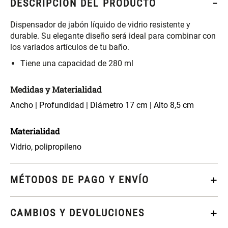
DESCRIPCIÓN DEL PRODUCTO
S/ 261.00
S/ 88.40
S/ 349.00
S/ 104.00
Dispensador de jabón líquido de vidrio resistente y
Set Sábanas Algodón satín 240
Almohada Memory + Gel
durable. Su elegante diseño será ideal para combinar con
Hilos
los variados artículos de tu baño.
Tiene una capacidad de 280 ml
S/ 143.65
S/ 124.00
S/ 169.00
Medidas y Materialidad
Canasto Ropa Bambú Redondo
Mueble Repisa Bambú 4
Ancho | Profundidad | Diámetro 17 cm | Alto 8,5 cm
con Forro
Bandejas con Puerta 23 x 23 x
119 cm
S/ 59.40
S/ 135.20
S/ 69.90
S/ 169.00
Materialidad
Vidrio, polipropileno
Comoda Bambú con Puertas 80
Almohada Sensación Plumas
x 33 x 80 cm
MÉTODOS DE PAGO Y ENVÍO
S/ 254.90
S/ 63.65
S/ 319.00
S/ 74.90
CAMBIOS Y DEVOLUCIONES
Plumón Pluma
Silla Metálica Plegable