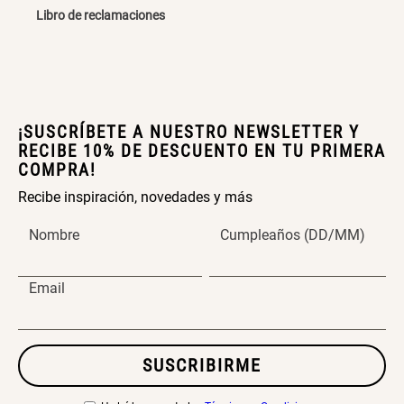
Libro de reclamaciones
Cama Nido Grande para Perros
Papelero de Plástico Color 8 Lt
15,7x22,2x33,3 cm
S/ 143.65
S/ 33.90
S/ 169.00
S/ 39.90
¡SUSCRÍBETE A NUESTRO NEWSLETTER Y
Canasto Bambú
RECIBE 10% DE DESCUENTO EN TU PRIMERA
COMPRA!
Recibe inspiración, novedades y más
S/ 30.50
S/ 35.90
Nombre
Cumpleaños (DD/MM)
Email
SUSCRIBIRME