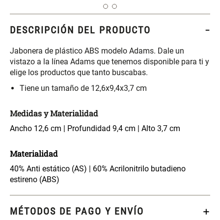
S/ 269.00
S/ 55.90
S/ 69.90
DESCRIPCIÓN DEL PRODUCTO
Jabonera de plástico ABS modelo Adams. Dale un
Almohada Microfibra
Organizador Cubiertos Bambú
vistazo a la línea Adams que tenemos disponible para ti y
Extensible
elige los productos que tanto buscabas.
S/ 63.90
S/ 44.70
S/ 63.90
Tiene un tamaño de 12,6x9,4x3,7 cm
Medidas y Materialidad
Canasto de Ropa Tela y Bambú
Topper de Microfibra 1500 GSM
Redondo Ø38 x 52 cm
Ancho 12,6 cm | Profundidad 9,4 cm | Alto 3,7 cm
S/ 39.90
S/ 219.00
S/ 99.90
Materialidad
40% Anti estático (AS) | 60% Acrilonitrilo butadieno
Escalera Plegable Metal 3
Cama Nido Grande para Perros
estireno (ABS)
Peldaños 71x41x106 cm
S/ 144.00
S/ 169.00
MÉTODOS DE PAGO Y ENVÍO