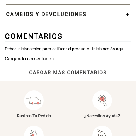
Papelero de Plástico Color 8 Lt
Canasto Bambú
CAMBIOS Y DEVOLUCIONES
15,7x22,2x33,3 cm
S/ 39.90
S/ 35.90
COMENTARIOS
Cargando comentarios…
CARGAR MAS COMENTARIOS
Rastrea Tu Pedido
¿Necesitas Ayuda?