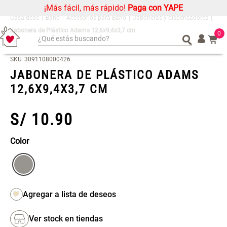
¡Más fácil, más rápido!
Paga con YAPE
Baño
Accesorios para Baño
Jaboneras y dispensadores
Jabonera de Plástico Adams 12,6x9,4x3,7 cm
0
¿Qué estás buscando?
¿Qué estás buscando?
Organizador
Organizador
SKU
3091108000426
JABONERA DE PLÁSTICO ADAMS
Cojin
Cojin
12,6X9,4X3,7 CM
Alfombra
Alfombra
Niños
Niños
S/
10
.
90
Almohada
Almohada
Mantel
Mantel
Color
Sabanas
Sabanas
Platos
Platos
Individuales
Individuales
Mueble MDF y Madera Bambú
Set 2 Almohadas Memory
Cortinas
Cortinas
Inodoro con Puerta 65x28x171
cm
Ver stock en tiendas