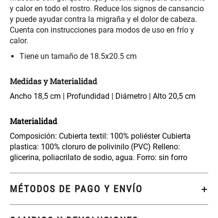
S/ 261.00
S/ 104.00
S/ 349.00
y calor en todo el rostro. Reduce los signos de cansancio
y puede ayudar contra la migraña y el dolor de cabeza.
Cuenta con instrucciones para modos de uso en frío y
Set Sábanas Algodón satín 240
Almohada Memory + Gel
calor.
Hilos
Tiene un tamaño de 18.5x20.5 cm
S/ 169.00
S/ 124.00
Medidas y Materialidad
Canasto Ropa Bambú Redondo
Mueble Repisa Bambú 4
Ancho 18,5 cm | Profundidad | Diámetro | Alto 20,5 cm
con Forro
Bandejas con Puerta 23 x 23 x
119 cm
Materialidad
S/ 69.90
S/ 135.20
S/ 169.00
Composición: Cubierta textil: 100% poliéster Cubierta
plastica: 100% cloruro de polivinilo (PVC) Relleno:
Comoda Bambú con Puertas 80
Almohada Sensación Plumas
glicerina, poliacrilato de sodio, agua. Forro: sin forro
x 33 x 80 cm
S/ 254.90
S/ 74.90
S/ 319.00
MÉTODOS DE PAGO Y ENVÍO
Plumón Pluma
Set 2 Almohadas Hollow