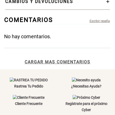
CAMBIOS Y DEVOLUCIONES
S/ 269.00
S/ 55.90
S/ 69.90
COMENTARIOS
Almohada Microfibra
Canasto de Ropa Tela y Bambú
Redondo Ø38 x 52 cm
No hay comentarios.
Título
S/ 63.90
S/ 39.90
S/ 99.90
Topper de Microfibra 1500 GSM
Escalera Plegable Metal 3
CARGAR MAS COMENTARIOS
Peldaños 71x41x106 cm
Tu nombre
S/ 219.00
S/ 144.00
Dirección de email
Rastrea Tu Pedido
¿Necesitas Ayuda?
Cama Nido Grande para Perros
Papelero de Plástico Color 8 Lt
15,7x22,2x33,3 cm
Escribe un comentario
Cliente Frecuente
Regístrate para el próximo
S/ 169.00
S/ 39.90
Cyber