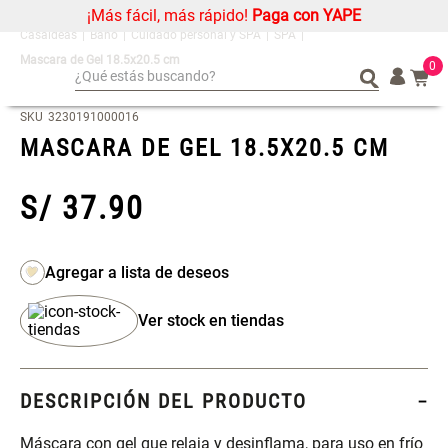
¡Más fácil, más rápido!
Paga con YAPE
Baño
Cuidado personal y SPA
SPA
Mascara de Gel 18.5x20.5 cm
0
¿Qué estás buscando?
¿Qué estás buscando?
Organizador
Organizador
SKU
3230191000016
MASCARA DE GEL 18.5X20.5 CM
Cojin
Cojin
Alfombra
Alfombra
S/
37
.
90
Niños
Niños
Almohada
Almohada
Mantel
Mantel
Sabanas
Sabanas
Ver stock en tiendas
Platos
Platos
Individuales
Individuales
Mueble MDF y Madera Bambú
Set 2 Almohadas Memory
Cortinas
Cortinas
DESCRIPCIÓN DEL PRODUCTO
Inodoro con Puerta 65x28x171
cm
Máscara con gel que relaja y desinflama, para uso en frío