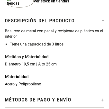
Ver stock en tiendas
S/ 261.00
S/ 104.00
S/ 349.00
Set Sábanas Algodón satín 240
Almohada Memory + Gel
DESCRIPCIÓN DEL PRODUCTO
Hilos
Basurero de metal con pedal y recipiente de plástico en el
S/ 169.00
S/ 124.00
interior
Tiene una capacidad de 3 litros
Canasto Ropa Bambú Redondo
Mueble Repisa Bambú 4
con Forro
Bandejas con Puerta 23 x 23 x
119 cm
Medidas y Materialidad
S/ 69.90
S/ 135.20
S/ 169.00
Diámetro 19,5 cm | Alto 25 cm
Materialidad
Comoda Bambú con Puertas 80
Almohada Sensación Plumas
x 33 x 80 cm
Acero y Polipropileno
S/ 254.90
S/ 74.90
S/ 319.00
MÉTODOS DE PAGO Y ENVÍO
Plumón Pluma
Set 2 Almohadas Hollow