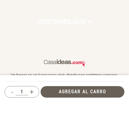
SOSTENIBILIDAD
+
Un hogar es un lugar para vivir, donde nos sentimos seguros,
queridos y donde también compartimos con otros. En Casaideas
encontrarás artículos de diseño, para vivir día a día en un espacio
-
+
AGREGAR AL CARRO
que te haga feliz.
Términos y Condiciones