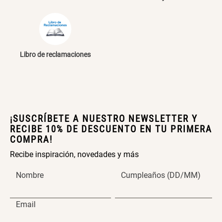
Cama Nido Grande para Perros
Papelero de Plástico Color 8 Lt
15,7x22,2x33,3 cm
S/ 169.00
S/ 39.90
Libro de reclamaciones
Canasto Bambú
S/ 35.90
¡SUSCRÍBETE A NUESTRO NEWSLETTER Y
RECIBE 10% DE DESCUENTO EN TU PRIMERA
COMPRA!
Recibe inspiración, novedades y más
Nombre
Cumpleaños (DD/MM)
Email