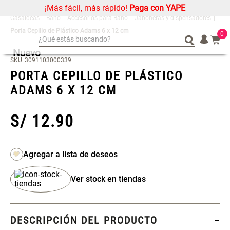
¡Más fácil, más rápido!
Paga con YAPE
Baño
Accesorios para Baño
Jaboneras y dispensadores
Porta Cepillo de Plástico Adams 6 x 12 cm
0
¿Qué estás buscando?
Nuevo
¿Qué estás buscando?
Organizador
Organizador
SKU
3091103000339
PORTA CEPILLO DE PLÁSTICO
Cojin
Cojin
ADAMS 6 X 12 CM
Alfombra
Alfombra
Niños
Niños
S/
12
.
90
Almohada
Almohada
Mantel
Mantel
Sabanas
Sabanas
Platos
Platos
Ver stock en tiendas
Individuales
Individuales
Mueble MDF y Madera Bambú
Set 2 Almohadas Memory
Cortinas
Cortinas
Inodoro con Puerta 65x28x171
cm
DESCRIPCIÓN DEL PRODUCTO