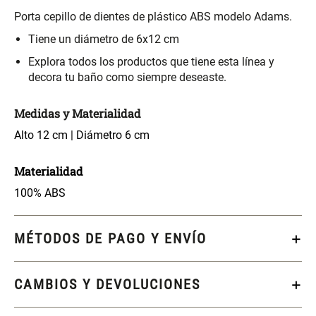
S/ 261.00
S/ 104.00
S/ 349.00
Porta cepillo de dientes de plástico ABS modelo Adams.
Tiene un diámetro de 6x12 cm
Set Sábanas Algodón satín 240
Almohada Memory + Gel
Hilos
Explora todos los productos que tiene esta línea y
decora tu baño como siempre deseaste.
S/ 169.00
S/ 124.00
Medidas y Materialidad
Canasto Ropa Bambú Redondo
Alto 12 cm | Diámetro 6 cm
Mueble Repisa Bambú 4
con Forro
Bandejas con Puerta 23 x 23 x
119 cm
Materialidad
S/ 69.90
S/ 135.20
S/ 169.00
100% ABS
Comoda Bambú con Puertas 80
Almohada Sensación Plumas
x 33 x 80 cm
MÉTODOS DE PAGO Y ENVÍO
S/ 254.90
S/ 74.90
S/ 319.00
CAMBIOS Y DEVOLUCIONES
Plumón Pluma
Silla Metálica Plegable