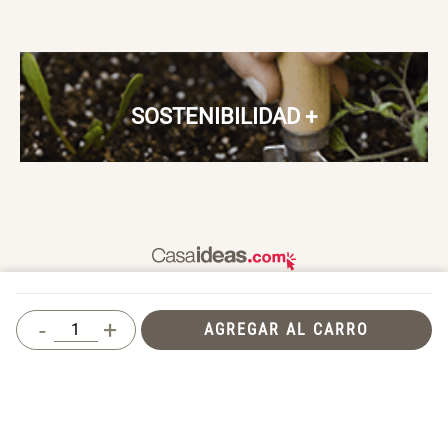
SOSTENIBILIDAD
+
Un hogar es un lugar para vivir, donde nos sentimos seguros,
queridos y donde también compartimos con otros. En Casaideas
-
+
AGREGAR AL CARRO
encontrarás artículos de diseño, para vivir día a día en un espacio
que te haga feliz.