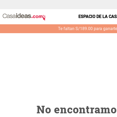
casa---bano-toalla-40x70cm--verde--0028
ESPACIO DE LA CA
Te faltan S/189.00 para ganart
No encontramos