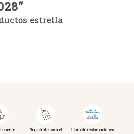
028
"
ductos estrella
recuente
Regístrate para el
Libro de reclamaciones