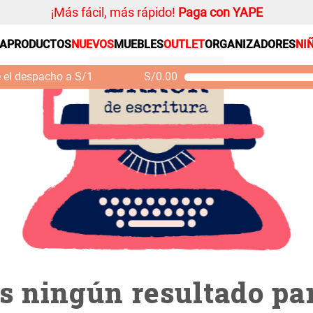
¡Más fácil, más rápido!
Paga con YAPE
SA
PRODUCTOS
NUEVOS
MUEBLES
OUTLET
ORGANIZADORES
NI
PRODUCTOS ESTRELLA
Organizador
e el despacho a S/1
S/
0.00
Cojin
Mueble MDF y Madera
Se
Bambú Inodoro con
M
Alfombra
Puerta 65x28x171 cm
Niños
S/ 261.00
S/
S/ 349.00
Almohada
Mantel
Sabanas
Platos
Cortinas
Individuales
 ningún resultado par