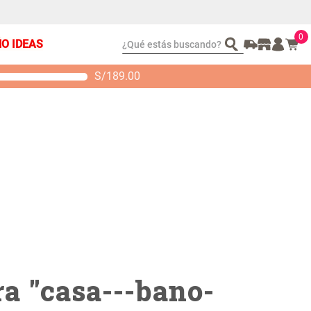
0
¿Qué estás buscando?
ÑO IDEAS
S/
189.00
t 2 Almohadas
Set Sábanas Algodón
emory
satín 240 Hilos
 104.00
S/ 169.00
a "
casa---bano-