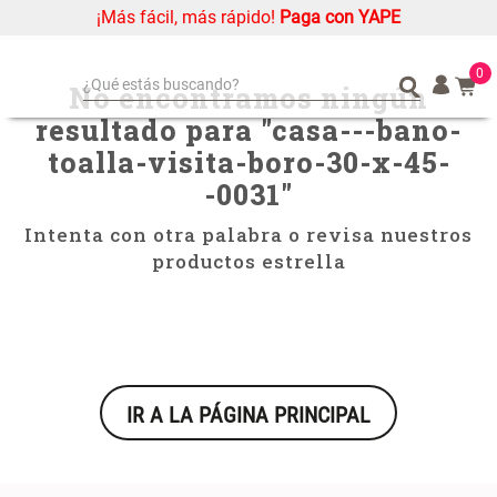
¡Más fácil, más rápido!
Paga con YAPE
casa---bano-toalla-visita-boro-30-x-45--0031
0
¿Qué estás buscando?
No encontramos ningún
resultado para "
casa---bano-
¿Qué estás buscando?
Organizador
Organizador
toalla-visita-boro-30-x-45-
Cojin
Cojin
-0031
"
Alfombra
Alfombra
Niños
Niños
Intenta con otra palabra o revisa nuestros
productos estrella
Almohada
Almohada
Mantel
Mantel
Sabanas
Sabanas
Platos
Platos
Individuales
Individuales
IR A LA PÁGINA PRINCIPAL
Mueble MDF y Madera Bambú
Set 2 Almohadas Memory
Cortinas
Cortinas
Inodoro con Puerta 65x28x171
cm