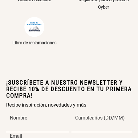
Extensible
Redondo Ø38 x 52 cm
Cyber
S/ 44.70
S/ 39.90
S/ 63.90
S/ 99.90
Libro de reclamaciones
Topper de Microfibra 1500 GSM
Escalera Plegable Metal 3
Peldaños 71x41x106 cm
S/ 186.15
S/ 219.00
S/ 122.40
S/ 144.00
¡SUSCRÍBETE A NUESTRO NEWSLETTER Y
RECIBE 10% DE DESCUENTO EN TU PRIMERA
COMPRA!
Cama Nido Grande para Perros
Papelero de Plástico Color 8 Lt
Recibe inspiración, novedades y más
15,7x22,2x33,3 cm
Nombre
Cumpleaños (DD/MM)
S/ 143.65
S/ 169.00
S/ 33.90
S/ 39.90
Email