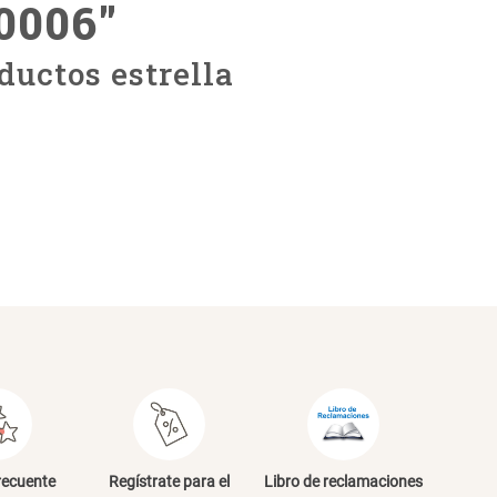
0006
"
ductos estrella
recuente
Regístrate para el
Libro de reclamaciones