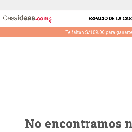
casa---bano-vaso-abs-bambu--verde-menta--0006
ESPACIO DE LA CA
Te faltan S/189.00 para ganart
No encontramos n