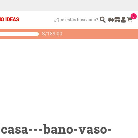
0
¿Qué estás buscando?
ÑO IDEAS
S/
189.00
t 2 Almohadas
Set Sábanas Algodón
emory
satín 240 Hilos
S/ 88.40
S/ 143.65
 104.00
S/ 169.00
"
casa---bano-vaso-