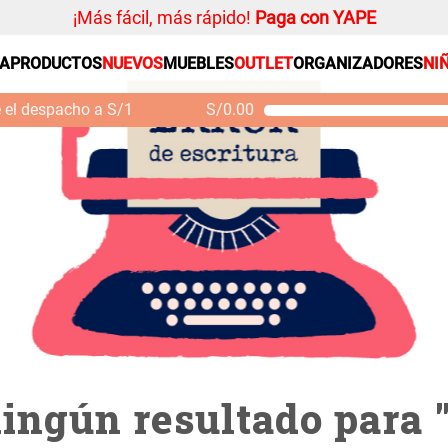
¡Más fácil, más rápido!
Paga con YAPE
SA
PRODUCTOS
NUEVOS
MUEBLES
OUTLET
ORGANIZADORES
NI
PRODUCTOS ESTRELLA
Organizador
e el despacho a S/1
S/
0.00
Cojin
Mueble MDF y Madera
Se
Bambú Inodoro con
M
Alfombra
Puerta 65x28x171 cm
Niños
S/ 261.00
S/ 349.00
S/
Almohada
Mantel
Sabanas
Platos
Individuales
Cortinas
ingún resultado para 