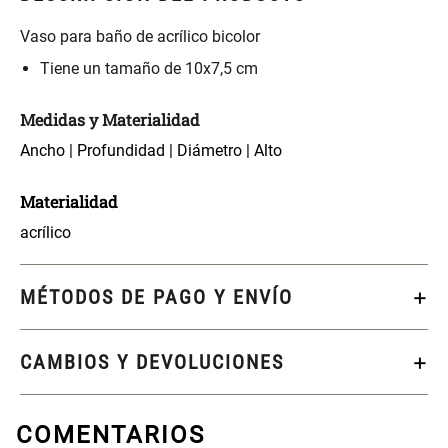
Vaso para baño de acrílico bicolor
S/ 269.00
S/ 55.90
S/ 69.90
Tiene un tamaño de 10x7,5 cm
Almohada Microfibra
Canasto de Ropa Tela y Bambú
Medidas y Materialidad
Redondo Ø38 x 52 cm
Ancho | Profundidad | Diámetro | Alto
S/ 63.90
S/ 39.90
S/ 99.90
Materialidad
acrílico
Topper de Microfibra 1500 GSM
Escalera Plegable Metal 3
Peldaños 71x41x106 cm
MÉTODOS DE PAGO Y ENVÍO
S/ 219.00
S/ 144.00
Cama Nido Grande para Perros
Papelero de Plástico Color 8 Lt
CAMBIOS Y DEVOLUCIONES
15,7x22,2x33,3 cm
S/ 169.00
S/ 39.90
COMENTARIOS