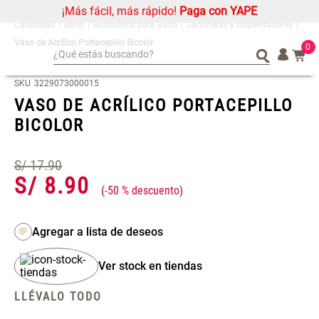
¡Más fácil, más rápido!
Paga con YAPE
Baño
Accesorios para Baño
Jaboneras y dispensadores
Vaso de Acrílico Portacepillo Bicolor
0
¿Qué estás buscando?
¿Qué estás buscando?
Organizador
Organizador
SKU
3229073000015
VASO DE ACRÍLICO PORTACEPILLO
Cojin
Cojin
BICOLOR
Alfombra
Alfombra
Niños
Niños
S/
17
.
90
Almohada
Almohada
S/
8
.
90
-
50 %
Mantel
Mantel
Sabanas
Sabanas
Platos
Platos
Cortinas
Cortinas
Ver stock en tiendas
Mueble MDF y Madera Bambú
Set 2 Almohadas Memory
Individuales
Individuales
Inodoro con Puerta 65x28x171
LLÉVALO TODO
cm