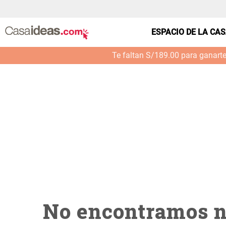
casa---bano-vaso-ceram-diseno--palorosa--0001
ESPACIO DE LA CA
Te faltan S/189.00 para ganart
No encontramos n