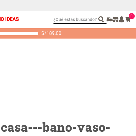
0
¿Qué estás buscando?
ÑO IDEAS
S/
189.00
t 2 Almohadas
Set Sábanas Algodón
emory
satín 240 Hilos
 104.00
S/ 169.00
"
casa---bano-vaso-