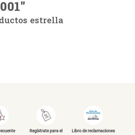
0001
"
ductos estrella
recuente
Regístrate para el
Libro de reclamaciones