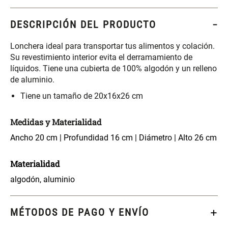
S/ 261.00
S/ 104.00
S/ 349.00
DESCRIPCIÓN DEL PRODUCTO
Set Sábanas Algodón satín 240
Almohada Memory + Gel
Hilos
Lonchera ideal para transportar tus alimentos y colación.
Su revestimiento interior evita el derramamiento de
S/ 169.00
S/ 124.00
líquidos. Tiene una cubierta de 100% algodón y un relleno
de aluminio.
Tiene un tamaño de 20x16x26 cm
Canasto Ropa Bambú Redondo
Mueble Repisa Bambú 4
con Forro
Bandejas con Puerta 23 x 23 x
119 cm
Medidas y Materialidad
S/ 69.90
S/ 135.20
S/ 169.00
Ancho 20 cm | Profundidad 16 cm | Diámetro | Alto 26 cm
Comoda Bambú con Puertas 80
Almohada Sensación Plumas
Materialidad
x 33 x 80 cm
algodón, aluminio
S/ 254.90
S/ 74.90
S/ 319.00
MÉTODOS DE PAGO Y ENVÍO
Plumón Pluma
Set 2 Almohadas Hollow