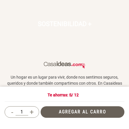
SOSTENIBILIDAD
+
Un hogar es un lugar para vivir, donde nos sentimos seguros,
queridos y donde también compartimos con otros. En Casaideas
encontrarás artículos de diseño, para vivir día a día en un espacio
Te ahorras: S/
12
que te haga feliz.
-
+
AGREGAR AL CARRO
Términos y Condiciones