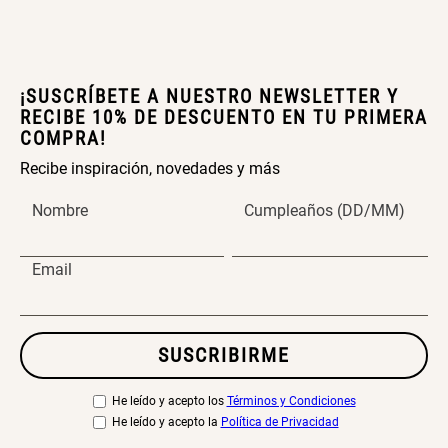
Cama Nido Grande para Perros
Papelero de Plástico Color 8 Lt
15,7x22,2x33,3 cm
¡SUSCRÍBETE A NUESTRO NEWSLETTER Y
S/ 143.65
S/ 31.90
S/ 169.00
S/ 39.90
RECIBE 10% DE DESCUENTO EN TU PRIMERA
COMPRA!
Canasto Bambú
Recibe inspiración, novedades y más
Nombre
Cumpleaños (DD/MM)
S/ 30.50
S/ 35.90
Email
SUSCRIBIRME
He leído y acepto los
Términos y Condiciones
He leído y acepto la
Política de Privacidad