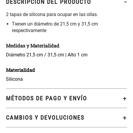
DESCRIPCIÓN DEL PRODUCTO
S/ 261.00
S/ 88.40
S/ 349.00
S/ 104.00
2 tapas de silicona para ocupar en las ollas.
Set Sábanas Algodón satín 240
Almohada Memory + Gel
Tienen un diámetro de 21,5 cm y 31,5 cm
Hilos
respectivamente
S/ 143.65
S/ 124.00
S/ 169.00
Medidas y Materialidad
Diámetro 21,5 cm / 31,5 cm | Alto 1 cm
Canasto Ropa Bambú Redondo
Mueble Repisa Bambú 4
con Forro
Bandejas con Puerta 23 x 23 x
119 cm
Materialidad
S/ 59.40
S/ 135.20
S/ 69.90
S/ 169.00
Silicona
Comoda Bambú con Puertas 80
Almohada Sensación Plumas
MÉTODOS DE PAGO Y ENVÍO
x 33 x 80 cm
S/ 254.90
S/ 63.65
S/ 319.00
S/ 74.90
CAMBIOS Y DEVOLUCIONES
Plumón Pluma
Silla Metálica Plegable