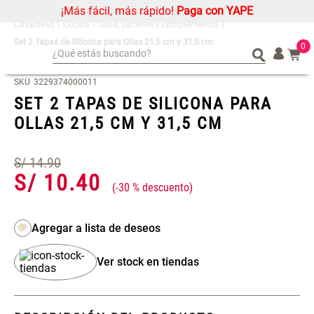
¡Más fácil, más rápido!
Paga con YAPE
Cocina
Ollas, sartenes y complementos
Set 2 Tapas de Silicona para Ollas 21,5 cm y 31,5 cm
0
¿Qué estás buscando?
¿Qué estás buscando?
Organizador
Organizador
SKU
3229374000011
SET 2 TAPAS DE SILICONA PARA
Alfombra
Alfombra
OLLAS 21,5 CM Y 31,5 CM
Cojin
Cojin
Niños
Niños
S/
14
.
90
Almohada
Almohada
S/
10
.
40
-
30 %
Mantel
Mantel
Sabanas
Sabanas
Platos
Platos
Cortinas
Cortinas
Ver stock en tiendas
Mueble MDF y Madera Bambú
Set 2 Almohadas Memory
Individuales
Individuales
Inodoro con Puerta 65x28x171
cm