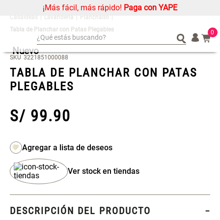
¡Más fácil, más rápido!
Paga con YAPE
Lavandería
Planchado
Tabla de Planchar con Patas Plegables
0
¿Qué estás buscando?
Nuevo
¿Qué estás buscando?
Organizador
Organizador
SKU
3221851000088
TABLA DE PLANCHAR CON PATAS
Cojin
Cojin
PLEGABLES
Alfombra
Alfombra
Niños
Niños
S/
99
.
90
Almohada
Almohada
Mantel
Mantel
Sabanas
Sabanas
Platos
Platos
Ver stock en tiendas
Cortinas
Cortinas
Mueble MDF y Madera Bambú
Set 2 Almohadas Memory
Individuales
Individuales
Inodoro con Puerta 65x28x171
cm
DESCRIPCIÓN DEL PRODUCTO