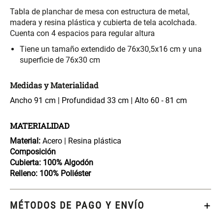
S/ 261.00
S/ 104.00
S/ 349.00
Tabla de planchar de mesa con estructura de metal,
madera y resina plástica y cubierta de tela acolchada.
Cuenta con 4 espacios para regular altura
Set Sábanas Algodón satín 240
Almohada Memory + Gel
Hilos
Tiene un tamaño extendido de 76x30,5x16 cm y una
superficie de 76x30 cm
S/ 169.00
S/ 124.00
Medidas y Materialidad
Canasto Ropa Bambú Redondo
Mueble Repisa Bambú 4
Ancho 91 cm | Profundidad 33 cm | Alto 60 - 81 cm
con Forro
Bandejas con Puerta 23 x 23 x
119 cm
MATERIALIDAD
S/ 69.90
S/ 135.20
S/ 169.00
Material:
Acero | Resina plástica
Composición
Comoda Bambú con Puertas 80
Almohada Sensación Plumas
Cubierta:
100% Algodón
x 33 x 80 cm
Relleno:
100% Poliéster
S/ 254.90
S/ 74.90
S/ 319.00
MÉTODOS DE PAGO Y ENVÍO
Plumón Pluma
Set 2 Almohadas Hollow