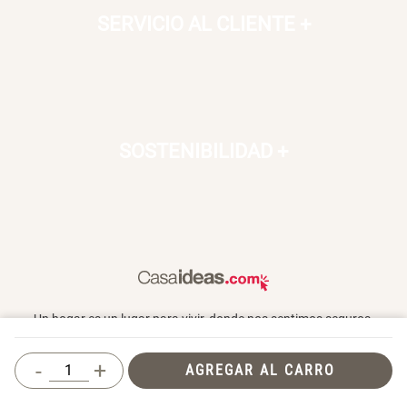
SERVICIO AL CLIENTE
+
SOSTENIBILIDAD
+
Un hogar es un lugar para vivir, donde nos sentimos seguros,
queridos y donde también compartimos con otros. En Casaideas
encontrarás artículos de diseño, para vivir día a día en un espacio
-
+
AGREGAR AL CARRO
que te haga feliz.