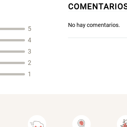
COMENTARIO
No hay comentarios.
5
Título
4
3
2
Tu nombre
1
Dirección de email
Escribe un comentario