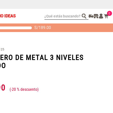
0
¿Qué estás buscando?
ÑO IDEAS
S/
189.00
t 2 Almohadas
Set Sábanas Algodón
emory
satín 240 Hilos
 104.00
S/ 169.00
125
ERO DE METAL 3 NIVELES
DO
90
-
20 %