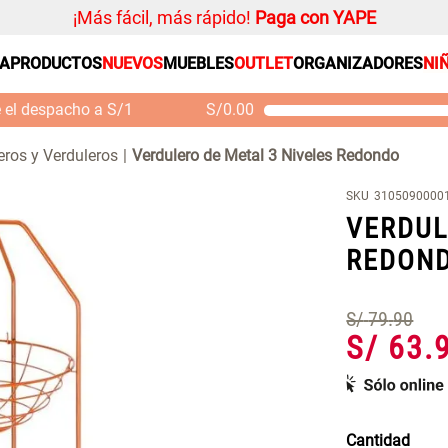
¡Más fácil, más rápido!
Paga con YAPE
SA
PRODUCTOS
NUEVOS
MUEBLES
OUTLET
ORGANIZADORES
NI
PRODUCTOS ESTRELLA
Organizador
e el despacho a S/1
S/
0.00
Cojin
Mueble MDF y Madera
Se
Bambú Inodoro con
M
Alfombra
eros y Verduleros
Verdulero de Metal 3 Niveles Redondo
Puerta 65x28x171 cm
Niños
S/ 261.00
S/
S/ 349.00
SKU
3105090000
Almohada
VERDUL
Mantel
REDON
Sabanas
Platos
S/
79
.
90
Individuales
S/
63
.
Cortinas
Cantidad