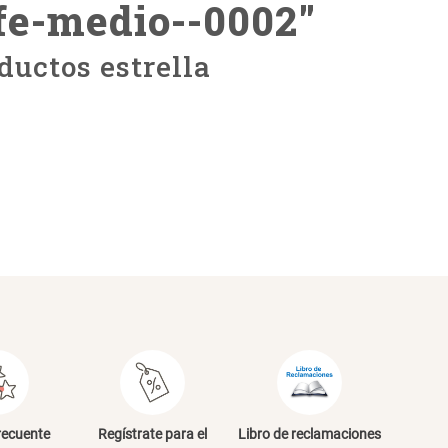
afe-medio--0002
"
ductos estrella
recuente
Regístrate para el
Libro de reclamaciones