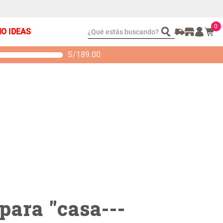
0
¿Qué estás buscando?
ÑO IDEAS
S/
189.00
t 2 Almohadas
Set Sábanas Algodón
emory
satín 240 Hilos
 104.00
S/ 169.00
para "
casa---