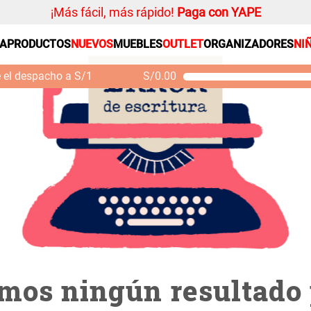
¡Más fácil, más rápido!
Paga con YAPE
dio--0002
SA
PRODUCTOS
NUEVOS
MUEBLES
OUTLET
ORGANIZADORES
NI
PRODUCTOS ESTRELLA
Organizador
e el despacho a S/1
S/
0.00
Cojin
Mueble MDF y Madera
Se
Bambú Inodoro con
M
Alfombra
Puerta 65x28x171 cm
Niños
S/ 261.00
S/
S/ 349.00
Almohada
Mantel
Sabanas
Platos
Cortinas
Individuales
mos ningún resultado 