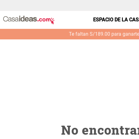
casa---dormitorio-cubrecama-cotton-jq-f--cafe-me
ESPACIO DE LA CA
Te faltan S/189.00 para ganart
No encontra