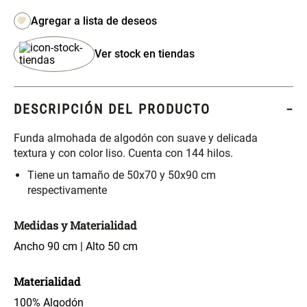
S/ 261.00
S/ 104.00
S/ 349.00
Set Sábanas Algodón satín 240
Almohada Memory + Gel
Ver stock en tiendas
Hilos
S/ 169.00
S/ 124.00
DESCRIPCIÓN DEL PRODUCTO
Canasto Ropa Bambú Redondo
Mueble Repisa Bambú 4
Funda almohada de algodón con suave y delicada
con Forro
Bandejas con Puerta 23 x 23 x
textura y con color liso. Cuenta con 144 hilos.
119 cm
S/ 69.90
S/ 135.20
Tiene un tamaño de 50x70 y 50x90 cm
S/ 169.00
respectivamente
Comoda Bambú con Puertas 80
Almohada Sensación Plumas
Medidas y Materialidad
x 33 x 80 cm
Ancho 90 cm | Alto 50 cm
S/ 254.90
S/ 74.90
S/ 319.00
Materialidad
Plumón Pluma
Silla Metálica Plegable
100% Algodón