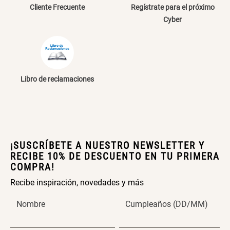
Cliente Frecuente
Regístrate para el próximo
Cama Nido Grande para Perros
Papelero de Plástico Color 8 Lt
Cyber
15,7x22,2x33,3 cm
Escribe un comentario
S/ 169.00
S/ 39.90
Libro de reclamaciones
Canasto Bambú
ENVIAR COMENTARIO
S/ 35.90
¡SUSCRÍBETE A NUESTRO NEWSLETTER Y
RECIBE 10% DE DESCUENTO EN TU PRIMERA
COMPRA!
Recibe inspiración, novedades y más
Nombre
Cumpleaños (DD/MM)