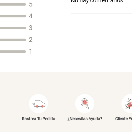
No hay comentarios.
5
Título
4
3
2
Tu nombre
1
Dirección de email
Escribe un comentario
E
Rastrea Tu Pedido
¿Necesitas Ayuda?
Cliente F