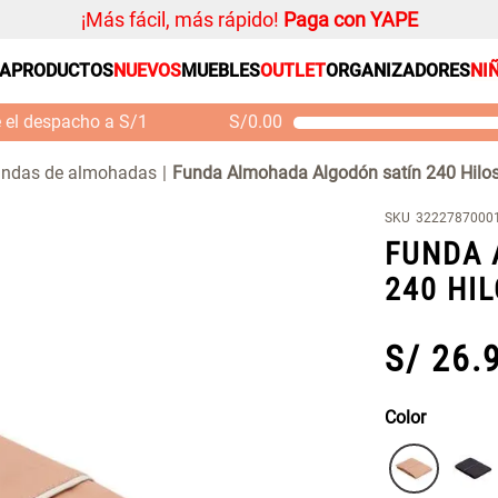
¡Más fácil, más rápido!
Paga con YAPE
SA
PRODUCTOS
NUEVOS
MUEBLES
OUTLET
ORGANIZADORES
NI
PRODUCTOS ESTRELLA
Organizador
e el despacho a S/1
S/
0.00
Cojin
Mueble MDF y Madera
Se
Bambú Inodoro con
M
Alfombra
undas de almohadas
Funda Almohada Algodón satín 240 Hilo
Puerta 65x28x171 cm
Niños
S/ 261.00
S/
S/ 349.00
SKU
3222787000
Almohada
FUNDA 
Mantel
240 HI
Sabanas
Platos
S/
26
.
Individuales
Cortinas
Color