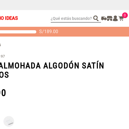
0
¿Qué estás buscando?
ÑO IDEAS
S/
189.00
t 2 Almohadas
Set Sábanas Algodón
emory
satín 240 Hilos
s
 104.00
S/ 169.00
197
ALMOHADA ALGODÓN SATÍN
LOS
90