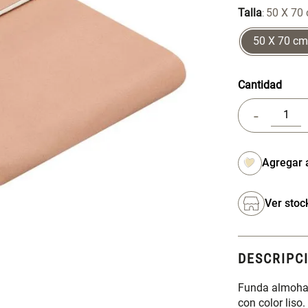
Talla
50 X 70
:
50 X 70 cm
Cantidad
-
Ver stoc
DESCRIPC
Funda almohad
con color liso