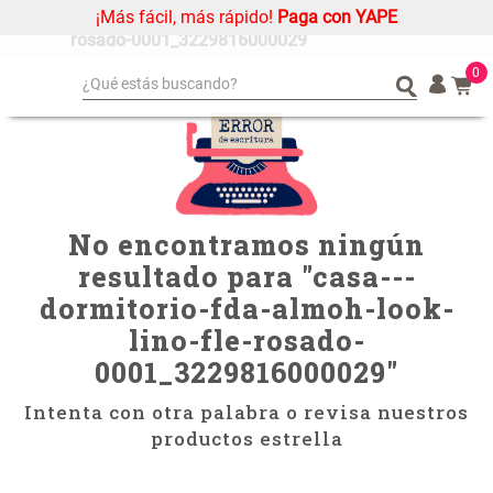
¡Más fácil, más rápido!
Paga con YAPE
casa---dormitorio-fda-almoh-look-lino-fle-
rosado-0001_3229816000029
0
¿Qué estás buscando?
¿Qué estás buscando?
Organizador
Organizador
Cojin
Cojin
Alfombra
Alfombra
Niños
Niños
No encontramos ningún
Almohada
Almohada
resultado para "
casa---
Mantel
Mantel
dormitorio-fda-almoh-look-
Sabanas
Sabanas
lino-fle-rosado-
0001_3229816000029
"
Platos
Platos
Individuales
Individuales
Intenta con otra palabra o revisa nuestros
Mueble MDF y Madera Bambú
Set 2 Almohadas Memory
Cortinas
Cortinas
productos estrella
Inodoro con Puerta 65x28x171
cm