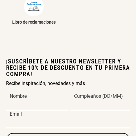
46x48x76 cm
S/ 269.00
S/ 83.20
S/ 104.00
Libro de reclamaciones
Set 2 Almohadas Hollow
Almohada Microfibra
S/ 55.90
S/ 63.90
S/ 69.90
¡SUSCRÍBETE A NUESTRO NEWSLETTER Y
RECIBE 10% DE DESCUENTO EN TU PRIMERA
Organizador Cubiertos Bambú
Canasto de Ropa Tela y Bambú
COMPRA!
Extensible
Redondo Ø38 x 52 cm
Recibe inspiración, novedades y más
S/ 44.70
S/ 39.90
S/ 63.90
S/ 99.90
Nombre
Cumpleaños (DD/MM)
Topper de Microfibra 1500 GSM
Escalera Plegable Metal 3
Peldaños 71x41x106 cm
Email
S/ 219.00
S/ 144.00