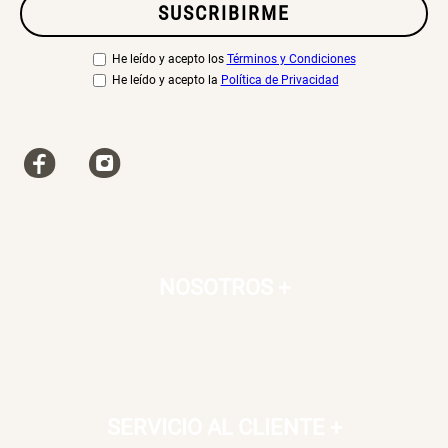
SUSCRIBIRME
Cama Nido Grande para Perros
Papelero de Plástico Color 8 Lt
15,7x22,2x33,3 cm
He leído y acepto los
Términos y Condiciones
He leído y acepto la
Política de Privacidad
S/ 169.00
S/ 39.90
Canasto Bambú
S/ 35.90
NOSOTROS
+
SERVICIO AL CLIENTE
+