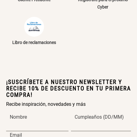
Topper de Microfibra 1500 GSM
Escalera Plegable Metal 3
Cyber
Peldaños 71x41x106 cm
S/ 219.00
S/ 144.00
Libro de reclamaciones
Cama Nido Grande para Perros
Papelero de Plástico Color 8 Lt
15,7x22,2x33,3 cm
S/ 169.00
S/ 39.90
¡SUSCRÍBETE A NUESTRO NEWSLETTER Y
RECIBE 10% DE DESCUENTO EN TU PRIMERA
COMPRA!
Canasto Bambú
Recibe inspiración, novedades y más
Nombre
Cumpleaños (DD/MM)
S/ 35.90
Email