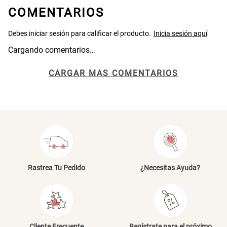
46x48x76 cm
COMENTARIOS
S/ 269.00
S/ 83.20
S/ 104.00
Cargando comentarios…
Set 2 Almohadas Hollow
Almohada Microfibra
CARGAR MAS COMENTARIOS
S/ 55.90
S/ 63.90
S/ 69.90
Organizador Cubiertos Bambú
Canasto de Ropa Tela y Bambú
Extensible
Redondo Ø38 x 52 cm
Rastrea Tu Pedido
¿Necesitas Ayuda?
S/ 44.70
S/ 39.90
S/ 63.90
S/ 99.90
Cliente Frecuente
Regístrate para el próximo