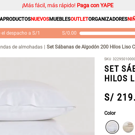
¡Más fácil, más rápido!
Paga con YAPE
SA
PRODUCTOS
NUEVOS
MUEBLES
OUTLET
ORGANIZADORES
NI
PRODUCTOS ESTRELLA
Organizador
e el despacho a S/1
S/
0.00
Cojin
Mueble MDF y Madera
Se
Bambú Inodoro con
M
Alfombra
undas de almohadas
Set Sábanas de Algodón 200 Hilos Liso C
Puerta 65x28x171 cm
Niños
S/ 261.00
S/
S/ 349.00
SKU
3229501000
Almohada
SET SÁ
Mantel
HILOS 
Sabanas
Platos
S/
219
Individuales
Cortinas
Color