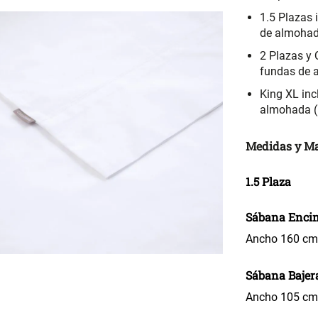
1.5 Plazas 
de almohad
2 Plazas y 
fundas de 
King XL inc
almohada 
Medidas y Ma
1.5 Plaza
Sábana Enci
Ancho 160 cm 
Sábana Bajer
Ancho 105 cm 