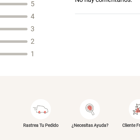
5
Título
4
3
2
Tu nombre
1
Dirección de email
Escribe un comentario
E
Rastrea Tu Pedido
¿Necesitas Ayuda?
Cliente F