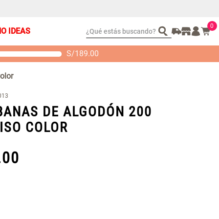
0
¿Qué estás buscando?
ÑO IDEAS
S/
189.00
t 2 Almohadas
Set Sábanas Algodón
emory
satín 240 Hilos
olor
 104.00
S/ 169.00
013
BANAS DE ALGODÓN 200
LISO COLOR
.
00