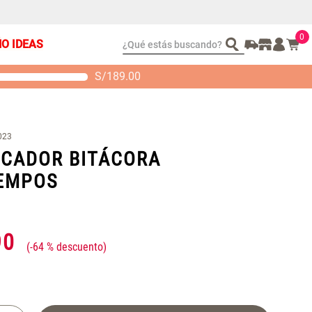
0
¿Qué estás buscando?
ÑO IDEAS
S/
189.00
t 2 Almohadas
Set Sábanas Algodón
emory
satín 240 Hilos
S/ 88.40
S/ 143.65
 104.00
S/ 169.00
023
ICADOR BITÁCORA
EMPOS
90
-
64 %