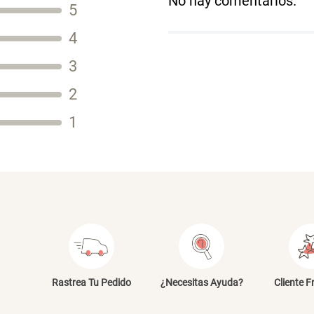
No hay comentarios.
5
Título
4
3
2
Tu nombre
1
Dirección de email
Escribe un comentario
E
Rastrea Tu Pedido
¿Necesitas Ayuda?
Cliente F