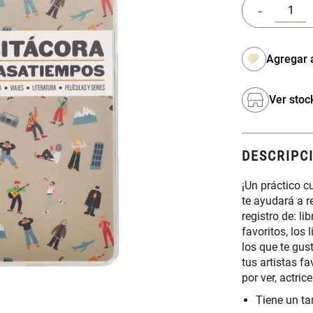
-
Ver stoc
DESCRIPC
¡Un práctico c
te ayudará a r
registro de: li
favoritos, los 
los que te gus
tus artistas fa
por ver, actric
Tiene un t