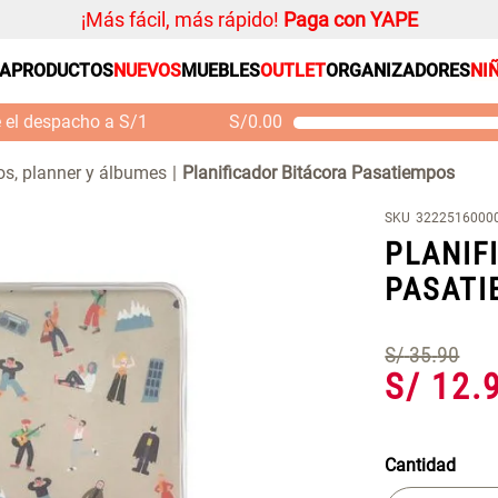
¡Más fácil, más rápido!
Paga con YAPE
SA
PRODUCTOS
NUEVOS
MUEBLES
OUTLET
ORGANIZADORES
NI
PRODUCTOS ESTRELLA
Organizador
e el despacho a S/1
S/
0.00
Cojin
Mueble MDF y Madera
Se
Bambú Inodoro con
M
Alfombra
os, planner y álbumes
Planificador Bitácora Pasatiempos
Puerta 65x28x171 cm
Niños
S/ 261.00
S/ 349.00
S/
SKU
3222516000
Almohada
PLANIF
Mantel
PASATI
Sabanas
Platos
S/
35
.
90
S/
12
.
Individuales
Cortinas
Cantidad