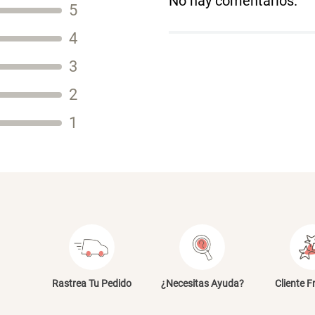
No hay comentarios.
5
Título
4
3
2
Tu nombre
1
Dirección de email
Escribe un comentario
E
Rastrea Tu Pedido
¿Necesitas Ayuda?
Cliente F