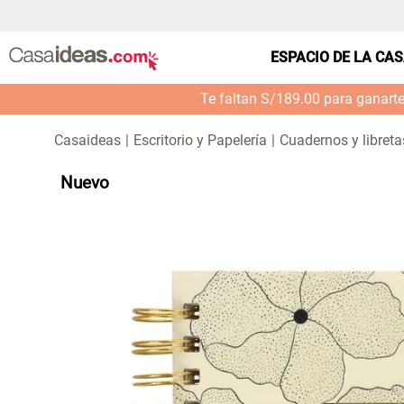
ESPACIO DE LA CA
Te faltan S/189.00 para ganart
Escritorio y Papelería
Cuadernos y libreta
Nuevo