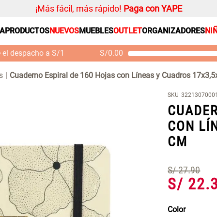
¡Más fácil, más rápido!
Paga con YAPE
SA
PRODUCTOS
NUEVOS
MUEBLES
OUTLET
ORGANIZADORES
NI
PRODUCTOS ESTRELLA
Organizador
e el despacho a S/1
S/
0.00
Alfombra
Mueble MDF y Madera
Se
Bambú Inodoro con
M
Cojin
s
Cuaderno Espiral de 160 Hojas con Líneas y Cuadros 17x3,
Puerta 65x28x171 cm
Niños
S/ 261.00
S/ 349.00
S/
SKU
3221307000
Almohada
CUADER
Mantel
CON LÍ
Sabanas
CM
Platos
Cortinas
S/
27
.
90
Individuales
S/
22
.
Color