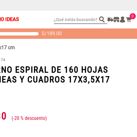
0
¿Qué estás buscando?
ÑO IDEAS
S/
189.00
t 2 Almohadas
Set Sábanas Algodón
emory
satín 240 Hilos
5x17 cm
S/ 88.40
S/ 143.65
 104.00
S/ 169.00
174
NO ESPIRAL DE 160 HOJAS
NEAS Y CUADROS 17X3,5X17
30
-
20 %